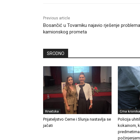
Previous article
Bosančić u Tovarniku najavio rješenje problem
kamionskog prometa
SRODNO
Hrvatska
Crna kronika
Prijateljstvo Cerne i Slunja nastavlja se
Policija uhit
jačati
kokainom, k
predmetima
počinjenjem