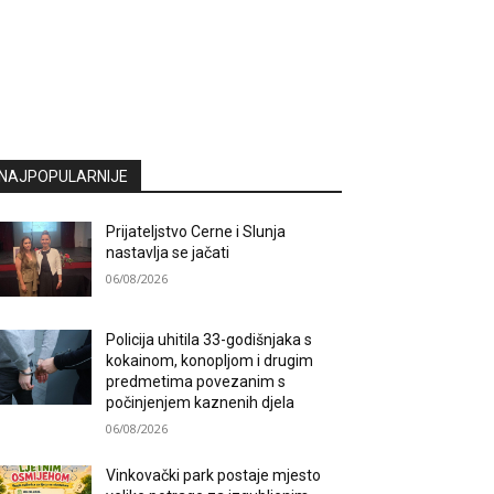
NAJPOPULARNIJE
Prijateljstvo Cerne i Slunja
nastavlja se jačati
06/08/2026
Policija uhitila 33-godišnjaka s
kokainom, konopljom i drugim
predmetima povezanim s
počinjenjem kaznenih djela
06/08/2026
Vinkovački park postaje mjesto