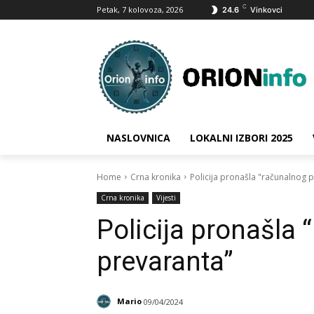
C
Petak, 7 kolovoza, 2026
24.6
Vinkovci
NASLOVNICA
LOKALNI IZBORI 2025
Home
Crna kronika
Policija pronašla "računalnog 
Crna kronika
Vijesti
Policija pronašla
prevaranta”
Mario
09/04/2024