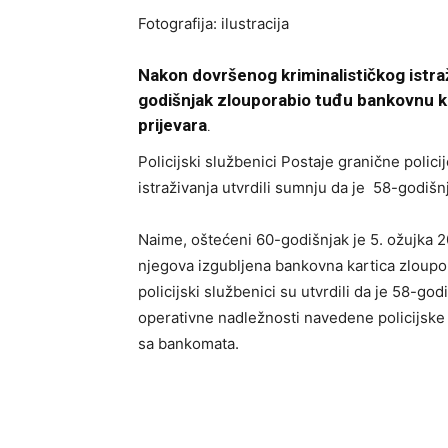
Fotografija: ilustracija
Nakon dovršenog kriminalističkog istraži
godišnjak zlouporabio tuđu bankovnu ka
prijevara
.
Policijski službenici Postaje granične polic
istraživanja utvrdili sumnju da je 58-godiš
Naime, oštećeni 60-godišnjak je 5. ožujka 20
njegova izgubljena bankovna kartica zloupor
policijski službenici su utvrdili da je 58-g
operativne nadležnosti navedene policijsk
sa bankomata.