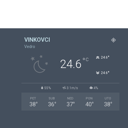
VINKOVCI
Vedro
°
24.6
°
C
24.6
°
24.6
55%
3.1m/s
4%
PET
SUB
NED
PON
UTO
38
°
36
°
37
°
40
°
38
°