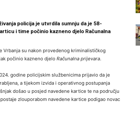
vanja policija je utvrdila sumnju da je 58-
rticu i time počinio kazneno djelo Računalna
ije Vrbanja su nakon provedenog kriminalističkog
njak počinio kazneno djelo
Računalna prijevara
.
24. godine policijskim službenicima prijavio da je
abljena, a tijekom izvida i operativnog postupanja
odišnjak došao u posjed navedene kartice te na području
e postaje zlouporabom navedene kartice podigao novac