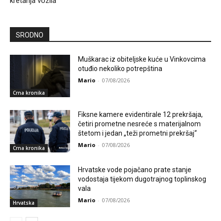
kretanja vozila
SRODNO
Muškarac iz obiteljske kuće u Vinkovcima
otuđio nekoliko potrepština
Mario
-
07/08/2026
Crna kronika
Fiksne kamere evidentirale 12 prekršaja,
četiri prometne nesreće s materijalnom
štetom i jedan „teži prometni prekršaj“
Mario
-
07/08/2026
Crna kronika
Hrvatske vode pojačano prate stanje
vodostaja tijekom dugotrajnog toplinskog
vala
Mario
-
07/08/2026
Hrvatska