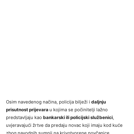
Osim navedenog načina, policija bilježi i
daljnju
prisutnost prijevara
u kojima se počinitelji lažno
predstavljaju kao
bankarski ili policijski službenici
,
uvjeravajući žrtve da predaju novac koji imaju kod kuće
zbog navodnih sumnji na krivotvorene novčanice.