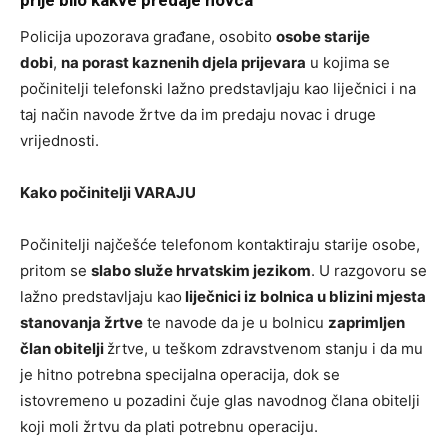
prije bilo kakve predaje novca
Policija upozorava građane, osobito
osobe starije
dobi
,
na porast kaznenih djela prijevara
u kojima se
počinitelji telefonski lažno predstavljaju kao liječnici i na
taj način navode žrtve da im predaju novac i druge
vrijednosti.
Kako počinitelji VARAJU
Počinitelji najčešće telefonom kontaktiraju starije osobe,
pritom se
slabo služe hrvatskim jezikom
. U razgovoru se
lažno predstavljaju kao
liječnici iz bolnica u blizini mjesta
stanovanja žrtve
te navode da je u bolnicu
zaprimljen
član obitelji
žrtve, u teškom zdravstvenom stanju i da mu
je hitno potrebna specijalna operacija, dok se
istovremeno u pozadini čuje glas navodnog člana obitelji
koji moli žrtvu da plati potrebnu operaciju.