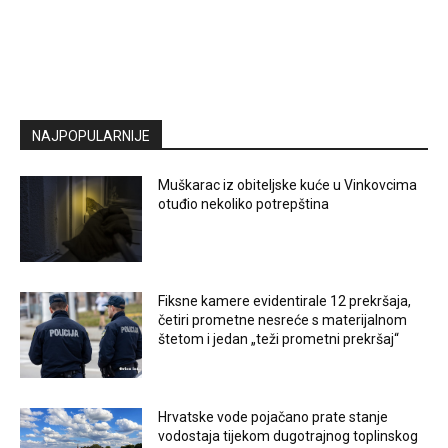
NAJPOPULARNIJE
Muškarac iz obiteljske kuće u Vinkovcima
otuđio nekoliko potrepština
Fiksne kamere evidentirale 12 prekršaja,
četiri prometne nesreće s materijalnom
štetom i jedan „teži prometni prekršaj“
Hrvatske vode pojačano prate stanje
vodostaja tijekom dugotrajnog toplinskog