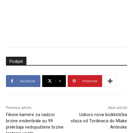
Podijeli
Facebook
X
Pinterest
Previous article
Next article
Fiksne kamere za nadzor
Uskoro nova biciklistička
brzine evidentirale su 99
staza od Tordinaca do Mlake
prekršaja nedopuštene brzine
Antinske