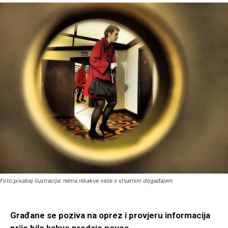
Foto:pixabaj ilustracija: nema nikakve veze s stvarnim događajem
Građane se poziva na oprez i provjeru informacija