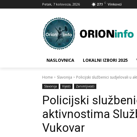
C
Petak, 7 kolovoza, 2026
27.1
Vinkovci
NASLOVNICA
LOKALNI IZBORI 2025
Home
Slavonija
Policijski službenici sudjelovali u a
Slavonija
Vijesti
Zanimljivosti
Policijski službeni
aktivnostima Služb
Vukovar