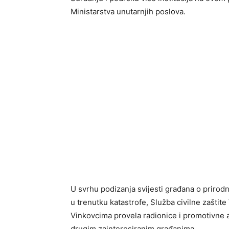
Ministarstva unutarnjih poslova.
U svrhu podizanja svijesti građana o prirod
u trenutku katastrofe, Služba civilne zaštite
Vinkovcima provela radionice i promotivne a
drugim zainteresiranim građanima.