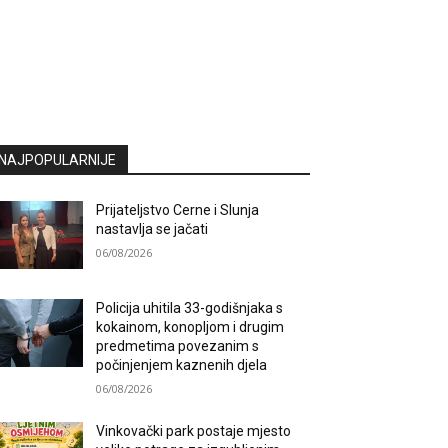
NAJPOPULARNIJE
Prijateljstvo Cerne i Slunja
nastavlja se jačati
06/08/2026
Policija uhitila 33-godišnjaka s
kokainom, konopljom i drugim
predmetima povezanim s
počinjenjem kaznenih djela
06/08/2026
Vinkovački park postaje mjesto