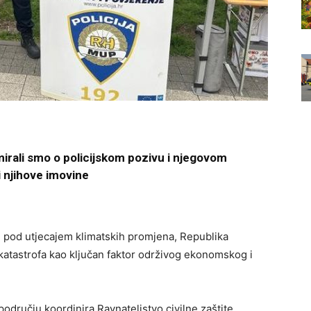
mirali smo o policijskom pozivu i njegovom
i njihove imovine
ji pod utjecajem klimatskih promjena, Republika
katastrofa kao ključan faktor održivog ekonomskog i
području koordinira Ravnateljstvo civilne zaštite