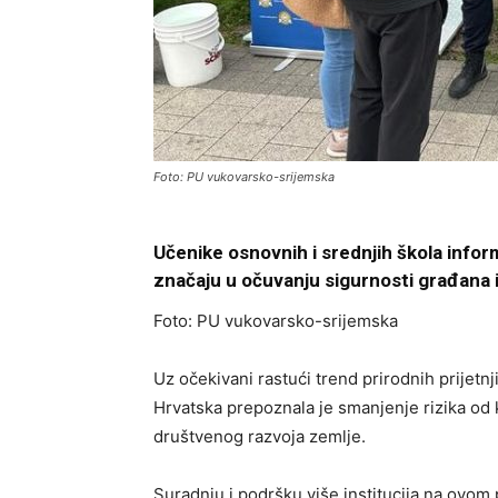
Foto: PU vukovarsko-srijemska
Učenike osnovnih i srednjih škola infor
značaju u očuvanju sigurnosti građana 
Foto: PU vukovarsko-srijemska
Uz očekivani rastući trend prirodnih prijetn
Hrvatska prepoznala je smanjenje rizika od 
društvenog razvoja zemlje.
Suradnju i podršku više institucija na ovom 