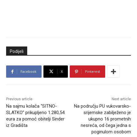
Podijeli
Facebook
X
Pinterest
Previous article
Next article
Na sajmu kolača “SITNO-
Na području PU vukovarsko-
SLATKO” prikupljeno 1.280,54
srijemske zabilježeno je
eura za pomoć obitelji Sinder
ukupno 16 prometnih
iz Gradišta
nesreća, od čega jedna s
poginulom osobom