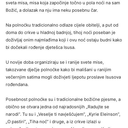
sveta misa, misa koja započinje točno u pola noći na sam
Božić, a dolazak na nju ima neku posebnu čar.
Na polnoćku tradicionalno odlaze cijele obitelji, a put od
doma do crkve u hladnoj badnjoj, tihoj noći poseban je
doživljaj onim najmlađima koji i ovu noć ostaju budni kako
bi dočekali rođenje djetešca Isusa.
U novije doba organiziraju se i ranije svete mise,
takozvane dječje polnoćke kako bi mališani u ranijim
večernjim satima mogli doživjeti ljepotu proslave Isusova
rođendana.
Posebnost polnoćke su i tradicionalne božićne pjesme, a
obično se otvara jedna od najradosnijih „Radujte se
narodi”. Tu su i „Veselje ti navješćujem”, „Kyrie Eleinson”,
„O pastiri”, „Tiha noć” i druge, a iz crkve izlazi u