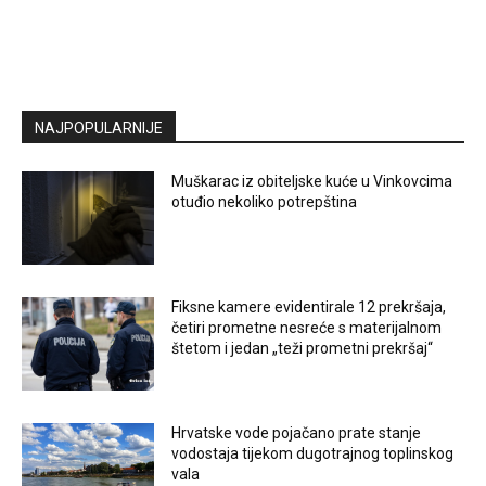
NAJPOPULARNIJE
Muškarac iz obiteljske kuće u Vinkovcima
otuđio nekoliko potrepština
Fiksne kamere evidentirale 12 prekršaja,
četiri prometne nesreće s materijalnom
štetom i jedan „teži prometni prekršaj“
Hrvatske vode pojačano prate stanje
vodostaja tijekom dugotrajnog toplinskog
vala