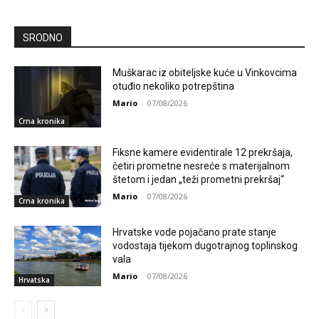
SRODNO
Muškarac iz obiteljske kuće u Vinkovcima
otuđio nekoliko potrepština
Mario
-
07/08/2026
Crna kronika
Fiksne kamere evidentirale 12 prekršaja,
četiri prometne nesreće s materijalnom
štetom i jedan „teži prometni prekršaj“
Mario
-
07/08/2026
Crna kronika
Hrvatske vode pojačano prate stanje
vodostaja tijekom dugotrajnog toplinskog
vala
Mario
-
07/08/2026
Hrvatska