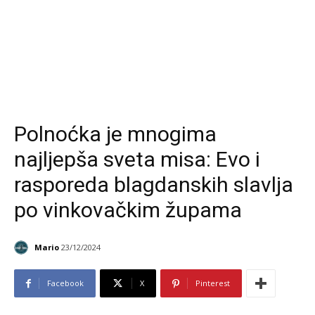
Polnoćka je mnogima
najljepša sveta misa: Evo i
rasporeda blagdanskih slavlja
po vinkovačkim župama
Mario
23/12/2024
Facebook
X
Pinterest