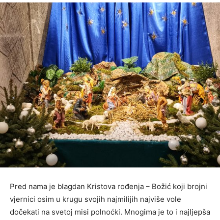
Pred nama je blagdan Kristova rođenja – Božić koji brojni
vjernici osim u krugu svojih najmilijih najviše vole
dočekati na svetoj misi polnoćki. Mnogima je to i najljepša