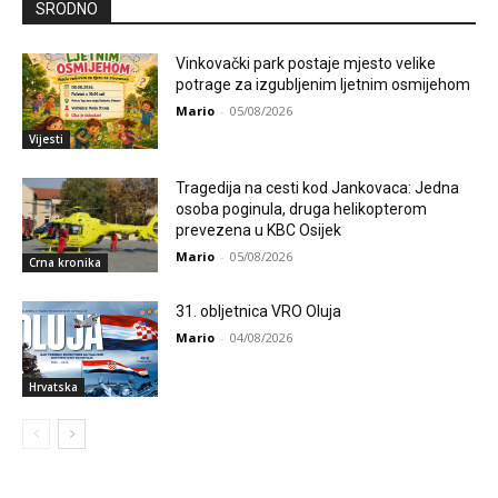
SRODNO
Vinkovački park postaje mjesto velike
potrage za izgubljenim ljetnim osmijehom
Mario
-
05/08/2026
Vijesti
Tragedija na cesti kod Jankovaca: Jedna
osoba poginula, druga helikopterom
prevezena u KBC Osijek
Mario
-
05/08/2026
Crna kronika
31. obljetnica VRO Oluja
Mario
-
04/08/2026
Hrvatska