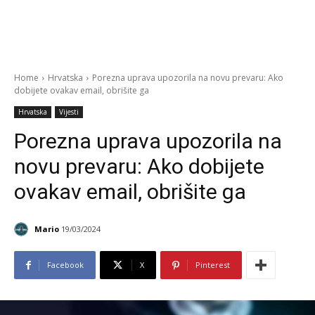
Home
Hrvatska
Porezna uprava upozorila na novu prevaru: Ako
dobijete ovakav email, obrišite ga
Hrvatska
Vijesti
Porezna uprava upozorila na
novu prevaru: Ako dobijete
ovakav email, obrišite ga
Mario
19/03/2024
Facebook
X
Pinterest