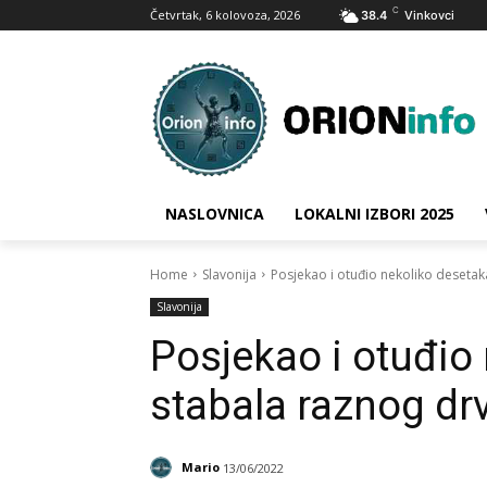
C
Četvrtak, 6 kolovoza, 2026
38.4
Vinkovci
NASLOVNICA
LOKALNI IZBORI 2025
Home
Slavonija
Posjekao i otuđio nekoliko deseta
Slavonija
Posjekao i otuđio
stabala raznog dr
Mario
13/06/2022