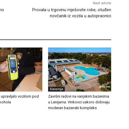
Next article
eno
Provala u trgovinu mješovite robe, otuđen
novčanik iz vozila u autopraonici
Slavonija
 upravljalo vozilom pod
Završni radovi na vanjskim bazenima
lkohola
u Lenijama: Vinkovci uskoro dobivaju
moderan bazenski kompleks