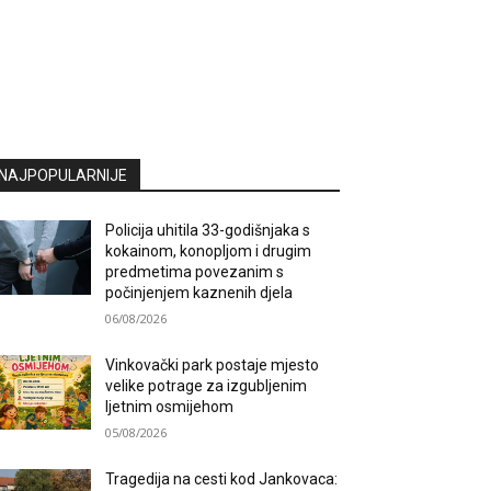
NAJPOPULARNIJE
Policija uhitila 33-godišnjaka s
kokainom, konopljom i drugim
predmetima povezanim s
počinjenjem kaznenih djela
06/08/2026
Vinkovački park postaje mjesto
velike potrage za izgubljenim
ljetnim osmijehom
05/08/2026
Tragedija na cesti kod Jankovaca: