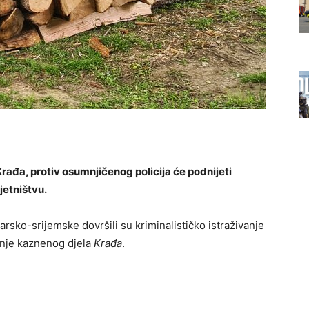
ađa, protiv osumnjičenog policija će podnijeti
etništvu.
arsko-srijemske dovršili su kriminalističko istraživanje
nje kaznenog djela
Krađa
.