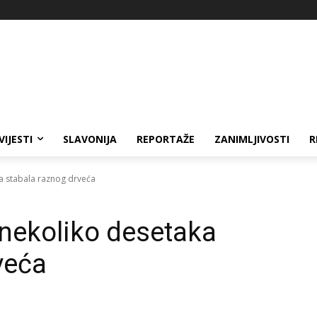
VIJESTI
SLAVONIJA
REPORTAŽE
ZANIMLJIVOSTI
R
ka stabala raznog drveća
 nekoliko desetaka
veća