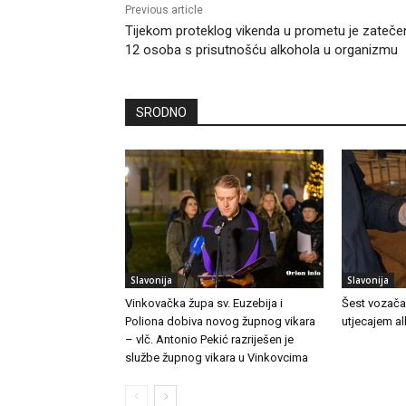
Previous article
Tijekom proteklog vikenda u prometu je zateč
12 osoba s prisutnošću alkohola u organizmu
SRODNO
Slavonija
Slavonija
Vinkovačka župa sv. Euzebija i
Šest vozača
Poliona dobiva novog župnog vikara
utjecajem a
– vlč. Antonio Pekić razriješen je
službe župnog vikara u Vinkovcima