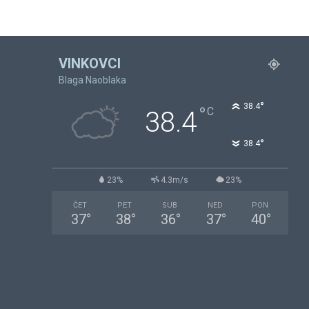
VINKOVCI
Blaga Naoblaka
°
38.4
°
C
38.4
°
38.4
23%
4.3m/s
23%
ČET
PET
SUB
NED
PON
37
°
38
°
36
°
37
°
40
°