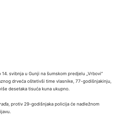
o 14. svibnja u Gunji na šumskom predjelu „Vrbovi“
aznog drveća oštetivši time vlasnike, 77-godišnjakinju,
 više desetaka tisuća kuna ukupno.
rađa
, protiv 29-godišnjaka policija će nadležnom
ijavu.