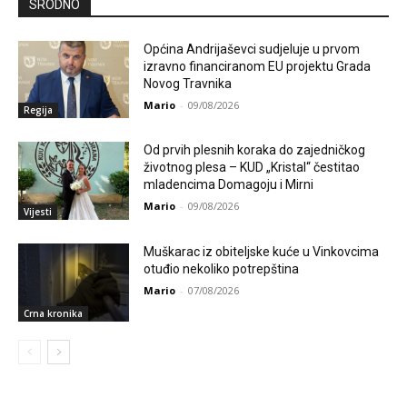
SRODNO
Općina Andrijaševci sudjeluje u prvom
izravno financiranom EU projektu Grada
Novog Travnika
Mario
-
09/08/2026
Regija
Od prvih plesnih koraka do zajedničkog
životnog plesa – KUD „Kristal“ čestitao
mladencima Domagoju i Mirni
Mario
-
09/08/2026
Vijesti
Muškarac iz obiteljske kuće u Vinkovcima
otuđio nekoliko potrepština
Mario
-
07/08/2026
Crna kronika