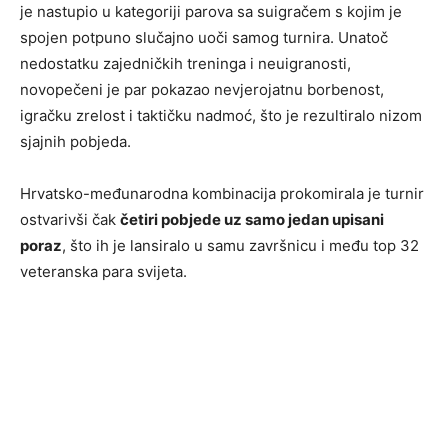
je nastupio u kategoriji parova sa suigračem s kojim je
spojen potpuno slučajno uoči samog turnira. Unatoč
nedostatku zajedničkih treninga i neuigranosti,
novopečeni je par pokazao nevjerojatnu borbenost,
igračku zrelost i taktičku nadmoć, što je rezultiralo nizom
sjajnih pobjeda.
​Hrvatsko-međunarodna kombinacija prokomirala je turnir
ostvarivši čak
četiri pobjede uz samo jedan upisani
poraz
, što ih je lansiralo u samu završnicu i među top 32
veteranska para svijeta.