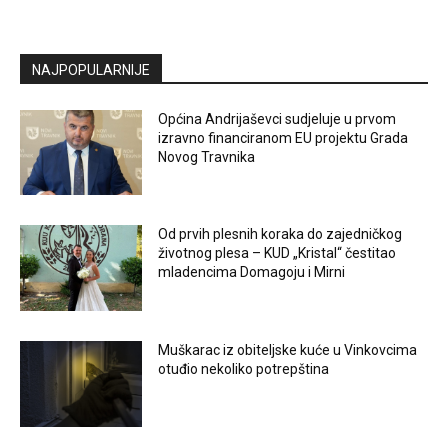
NAJPOPULARNIJE
Općina Andrijaševci sudjeluje u prvom
izravno financiranom EU projektu Grada
Novog Travnika
Od prvih plesnih koraka do zajedničkog
životnog plesa – KUD „Kristal“ čestitao
mladencima Domagoju i Mirni
Muškarac iz obiteljske kuće u Vinkovcima
otuđio nekoliko potrepština