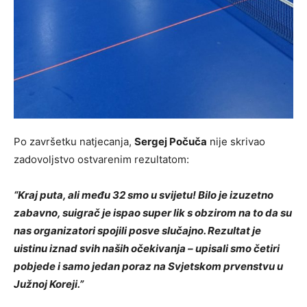
​Po završetku natjecanja,
Sergej Počuča
nije skrivao
zadovoljstvo ostvarenim rezultatom:
“Kraj puta, ali među 32 smo u svijetu! Bilo je izuzetno
zabavno, suigrač je ispao super lik s obzirom na to da su
nas organizatori spojili posve slučajno. Rezultat je
uistinu iznad svih naših očekivanja – upisali smo četiri
pobjede i samo jedan poraz na Svjetskom prvenstvu u
Južnoj Koreji.”