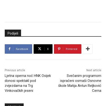
Podijeli
Facebook
X
Pinterest
Previous article
Next article
Ljetna operna noć HNK Osijek
Svečanim programom
donosi spektakl pod
ispraćeni osmaši Osnovne
zvijezdama na Trg
škole Matija Antun Reljković
Vinkovačkih jeseni
Cerna