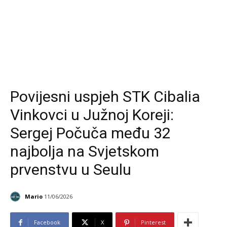
Povijesni uspjeh STK Cibalia
Vinkovci u Južnoj Koreji:
Sergej Počuča među 32
najbolja na Svjetskom
prvenstvu u Seulu
Mario
11/06/2026
Facebook
X
Pinterest