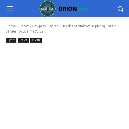
Home
Sport
Povijesni uspjeh STK Cibalia Vinkovci u Južnoj Koreji:
Sergej Počuča među 32...
Sport
Svijet
Vijesti