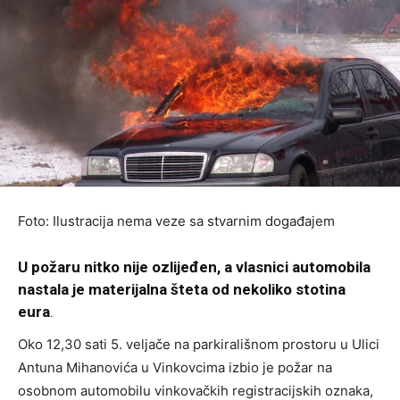
Foto: Ilustracija nema veze sa stvarnim događajem
U požaru nitko nije ozlijeđen, a vlasnici automobila
nastala je materijalna šteta od nekoliko stotina
eura
.
Oko 12,30 sati 5. veljače na parkirališnom prostoru u Ulici
Antuna Mihanovića u Vinkovcima izbio je požar na
osobnom automobilu vinkovačkih registracijskih oznaka,