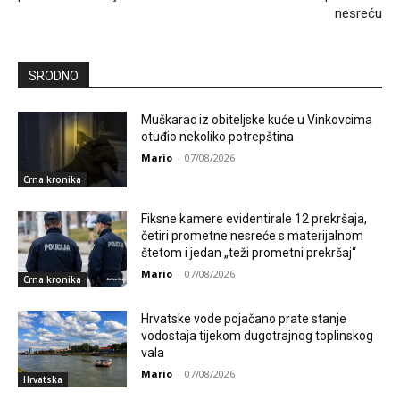
nesreću
SRODNO
Muškarac iz obiteljske kuće u Vinkovcima
otuđio nekoliko potrepština
Mario
-
07/08/2026
Crna kronika
Fiksne kamere evidentirale 12 prekršaja,
četiri prometne nesreće s materijalnom
štetom i jedan „teži prometni prekršaj“
Mario
-
07/08/2026
Crna kronika
Hrvatske vode pojačano prate stanje
vodostaja tijekom dugotrajnog toplinskog
vala
Mario
-
07/08/2026
Hrvatska