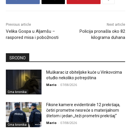
Previous article
Next article
Velika Gospa u Aljamšu –
Policija pronašla oko 82
raspored misa i pobožnosti
kilograma duhana
SRODNO
Muškarac iz obiteljske kuće u Vinkovcima
otuđio nekoliko potrepština
Mario
-
07/08/2026
Crna kronika
Fiksne kamere evidentirale 12 prekršaja,
četiri prometne nesreće s materijalnom
štetom i jedan „teži prometni prekršaj“
Mario
-
07/08/2026
Crna kronika