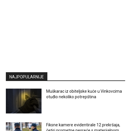
NAJPOPULARNIJE
Muškarac iz obiteljske kuće u Vinkovcima
otuđio nekoliko potrepština
Fiksne kamere evidentirale 12 prekršaja,
četiri prometne nesreće s materijalnom