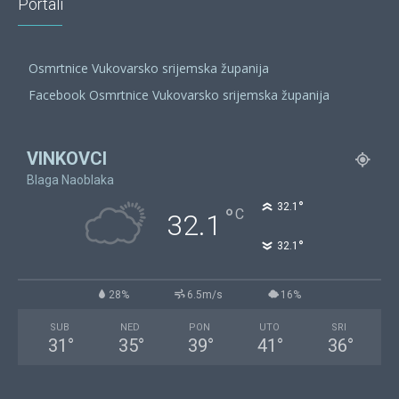
Portali
Osmrtnice Vukovarsko srijemska županija
Facebook Osmrtnice Vukovarsko srijemska županija
VINKOVCI
Blaga Naoblaka
°
32.1
°
C
32.1
°
32.1
28%
6.5m/s
16%
SUB
NED
PON
UTO
SRI
31
°
35
°
39
°
41
°
36
°