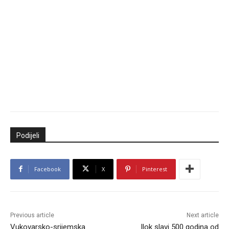
Podijeli
Facebook
X
Pinterest
Previous article
Next article
Vukovarsko-srijemska
Ilok slavi 500 godina od