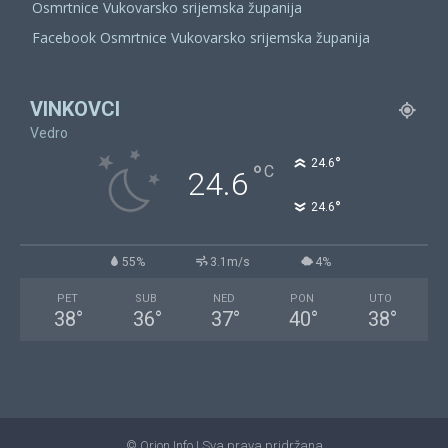
Osmrtnice Vukovarsko srijemska županija
Facebook Osmrtnice Vukovarsko srijemska županija
VINKOVCI
Vedro
°
24.6
°
C
24.6
°
24.6
55%
3.1m/s
4%
PET
SUB
NED
PON
UTO
38
°
36
°
37
°
40
°
38
°
© Orion Info | Sva prava pridržana