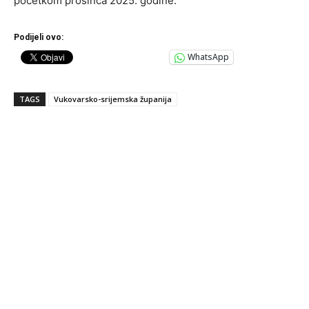
početkom prosinca 2025. godine.
Podijeli ovo:
WhatsApp
TAGS
Vukovarsko-srijemska županija