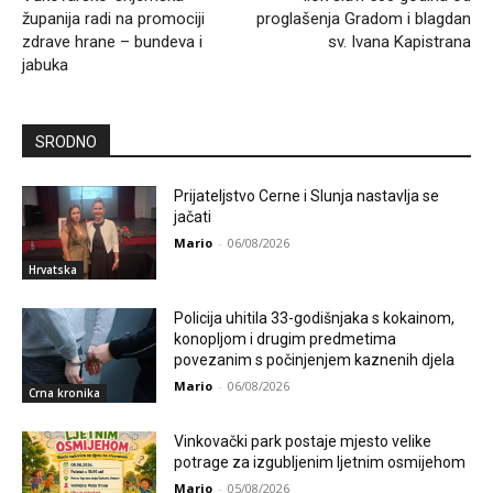
županija radi na promociji
proglašenja Gradom i blagdan
zdrave hrane – bundeva i
sv. Ivana Kapistrana
jabuka
SRODNO
Prijateljstvo Cerne i Slunja nastavlja se
jačati
Mario
-
06/08/2026
Hrvatska
Policija uhitila 33-godišnjaka s kokainom,
konopljom i drugim predmetima
povezanim s počinjenjem kaznenih djela
Mario
-
06/08/2026
Crna kronika
Vinkovački park postaje mjesto velike
potrage za izgubljenim ljetnim osmijehom
Mario
-
05/08/2026