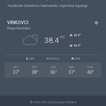
Facebook Osmrtnice Vukovarsko srijemska županija
VINKOVCI
Blaga Naoblaka
°
38.4
°
C
38.4
°
38.4
23%
4.3m/s
23%
ČET
PET
SUB
NED
PON
37
°
38
°
36
°
37
°
40
°
© Orion Info | Sva prava pridržana