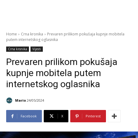
Home
Crna kronika
Prevaren prilikom pokušaja kupnje mobitela
putem internetskog oglasnika
Crna kronika
Vijesti
Prevaren prilikom pokušaja
kupnje mobitela putem
internetskog oglasnika
Mario
24/05/2024
Facebook
X
Pinterest