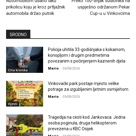
Automobilom udario laku
Preko 100-tinjak sudionika na
prikolicu koju je kroz prtljažnik
uspješno održanom Pekar
automobila držao putnik
Cup-u u Vinkovcima
SRODNO
Policija uhitila 33-godišnjaka s kokainom,
konopljom i drugim predmetima
povezanim s počinjenjem kaznenih djela
Mario
-
06/08/2026
Crna kronika
Vinkovački park postaje mjesto velike
potrage za izgubljenim ljetnim osmijehom
Mario
-
05/08/2026
Vijesti
Tragedija na cesti kod Jankovaca: Jedna
osoba poginula, druga helikopterom
prevezena u KBC Osijek
Mario
-
05/08/2026