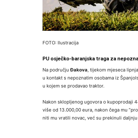
FOTO: Ilustracija
PU osječko-baranjska traga za nepozna
Na području
Đakova
, tijekom mjeseca lipnj
u kontakt s nepoznatim osobama iz Španjolsk
u kojem se prodavao traktor.
Nakon sklopljenog ugovora o kupoprodaji 44
više od 13.000,00 eura, nakon čega mu ”pro
niti mu vratili novac, već su prekinuli daljnj