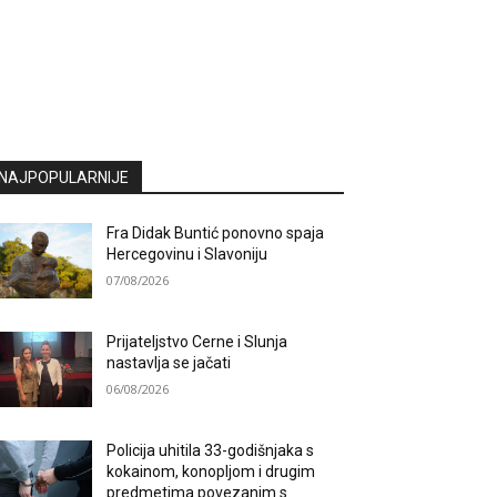
NAJPOPULARNIJE
Fra Didak Buntić ponovno spaja
Hercegovinu i Slavoniju
07/08/2026
Prijateljstvo Cerne i Slunja
nastavlja se jačati
06/08/2026
Policija uhitila 33-godišnjaka s
kokainom, konopljom i drugim
predmetima povezanim s