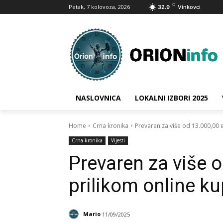
C
Petak, 7 kolovoza, 2026
32.9
Vinkovci
NASLOVNICA
LOKALNI IZBORI 2025
Home
Crna kronika
Prevaren za više od 13.000,00 
Crna kronika
Vijesti
Prevaren za više 
prilikom online ku
Mario
11/09/2025