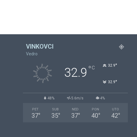
VINKOVCI
Vedro
°
32.9
°
C
32.9
°
32.9
48%
5.6m/s
4%
PET
SUB
NED
PON
UTO
37
°
35
°
37
°
40
°
42
°