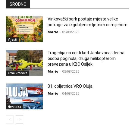
SRODNO
Vinkovački park postaje mjesto velike
potrage za izgubljenim ljetnim osmijehom
Mario
-
05/08/2026
Vijesti
Tragedija na cesti kod Jankovaca: Jedna
osoba poginula, druga helikopterom
prevezena u KBC Osijek
Mario
-
05/08/2026
Crna kronika
31. obljetnica VRO Oluja
Mario
-
04/08/2026
Hrvatska