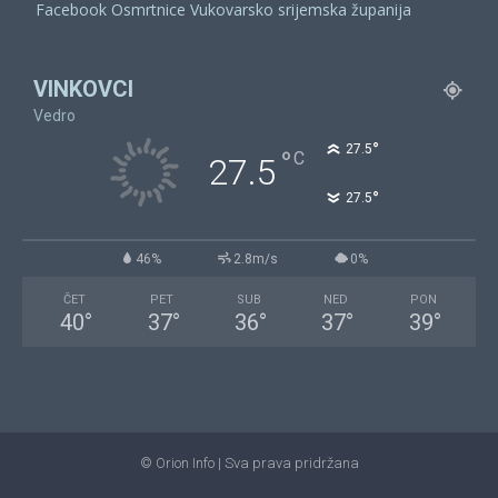
Facebook Osmrtnice Vukovarsko srijemska županija
VINKOVCI
Vedro
°
27.5
°
C
27.5
°
27.5
46%
2.8m/s
0%
ČET
PET
SUB
NED
PON
40
°
37
°
36
°
37
°
39
°
© Orion Info | Sva prava pridržana