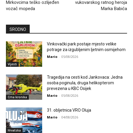
Mirkovcima teško ozlijeđen
vukovarskog ratnog heroja
vozač mopeda
Marka Babića
SRODNO
Vinkovački park postaje mjesto velike
potrage za izgubljenim ljetnim osmijehom
Mario
-
05/08/2026
Vijesti
Tragedija na cesti kod Jankovaca: Jedna
osoba poginula, druga helikopterom
prevezena u KBC Osijek
Mario
-
05/08/2026
Crna kronika
31. obljetnica VRO Oluja
Mario
-
04/08/2026
Hrvatska