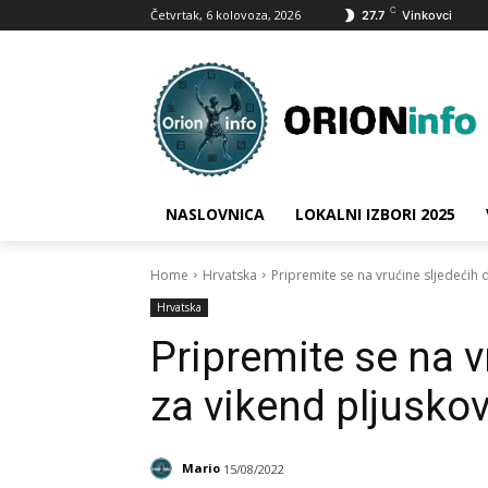
C
Četvrtak, 6 kolovoza, 2026
27.7
Vinkovci
NASLOVNICA
LOKALNI IZBORI 2025
Home
Hrvatska
Pripremite se na vrućine sljedećih d
Hrvatska
Pripremite se na v
za vikend pljuskov
Mario
15/08/2022