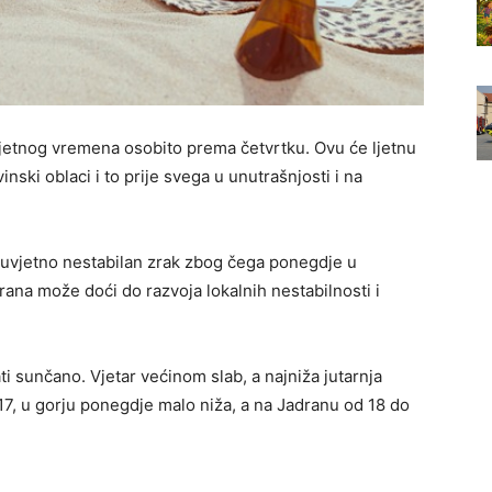
ljetnog vremena osobito prema četvrtku. Ovu će ljetnu
nski oblaci i to prije svega u unutrašnjosti i na
i uvjetno nestabilan zrak zbog čega ponegdje u
ana može doći do razvoja lokalnih nestabilnosti i
 sunčano. Vjetar većinom slab, a najniža jutarnja
17, u gorju ponegdje malo niža, a na Jadranu od 18 do