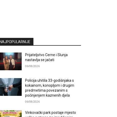
NAJPOPULARNIJE
Prijateljstvo Cerne i Slunja
nastavlja se jačati
06/08/2026
Policija uhitila 33-godišnjaka s
kokainom, konopljom i drugim
predmetima povezanim s
počinjenjem kaznenih djela
06/08/2026
Vinkovački park postaje mjesto