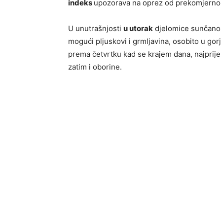
indeks
upozorava na oprez od prekomjernog
U unutrašnjosti
u utorak
djelomice sunčano, 
mogući pljuskovi i grmljavina, osobito u gor
prema četvrtku kad se krajem dana, najprij
zatim i oborine.