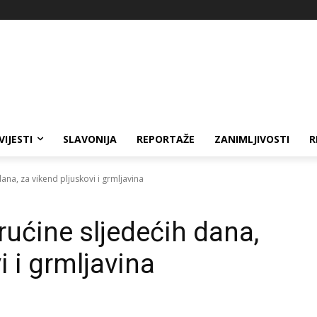
VIJESTI
SLAVONIJA
REPORTAŽE
ZANIMLJIVOSTI
R
ana, za vikend pljuskovi i grmljavina
rućine sljedećih dana,
i i grmljavina