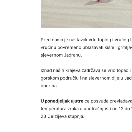
Pred nama je nastavak vrlo toplog i vrućeg 
vrućinu povremeno ublažavati kišni i grmljavi
sjevernom Jadranu.
Iznad naših krajeva zadržava se vrlo topao 
gorskom području i na sjevernom dijelu Jadr
oborina.
U ponedjeljak ujutro
će posvuda prevladavati
temperatura zraka u unutrašnjosti od 12 do 
23 Celzijeva stupnja.