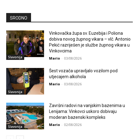
SRODNO
Vinkovačka župa sv. Euzebija i Poliona
dobiva novog župnog vikara – vlč. Antonio
Pekić razriješen je službe župnog vikara u
Vinkovcima
Slavonija
Mario
-
03/08/2026
Šest vozača upravljalo vozilom pod
utjecajem alkohola
Mario
-
03/08/2026
Slavonija
Završni radovi na vanjskim bazenima u
Lenijama: Vinkovci uskoro dobivaju
moderan bazenski kompleks
Mario
-
02/08/2026
Slavonija