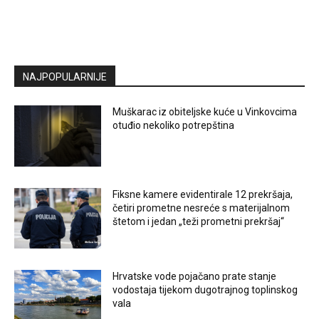
NAJPOPULARNIJE
Muškarac iz obiteljske kuće u Vinkovcima
otuđio nekoliko potrepština
Fiksne kamere evidentirale 12 prekršaja,
četiri prometne nesreće s materijalnom
štetom i jedan „teži prometni prekršaj“
Hrvatske vode pojačano prate stanje
vodostaja tijekom dugotrajnog toplinskog
vala