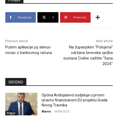
Podijeli
Facebook
X
Pinterest
Previous article
Next article
Putem aplikacije joj skinuo
Na županjskim “Polojima”
novac s bankovnog računa
održana terenska vježba
sustava Civilne zaštite “Sava
2024.”
SRODNO
Općina Andrijaševci sudjeluje u prvom
izravno financiranom EU projektu Grada
Novog Travnika
Mario
-
09/08/2026
Regija