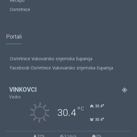
Recepti
Osmrtnice
Portali
Osmrtnice Vukovarsko srijemska županija
Facebook Osmrtnice Vukovarsko srijemska županija
VINKOVCI
Vedro
°
30.4
°
C
30.4
°
30.4
32%
3.1m/s
0%