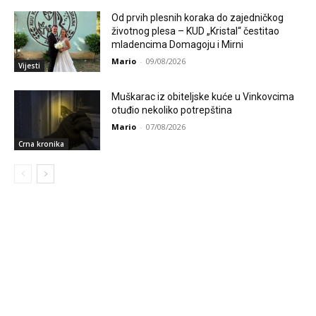
Od prvih plesnih koraka do zajedničkog
životnog plesa – KUD „Kristal“ čestitao
mladencima Domagoju i Mirni
Mario
-
09/08/2026
Vijesti
Muškarac iz obiteljske kuće u Vinkovcima
otuđio nekoliko potrepština
Mario
-
07/08/2026
Crna kronika