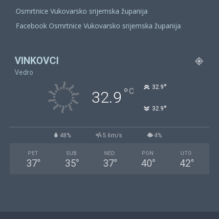
Osmrtnice Vukovarsko srijemska županija
Facebook Osmrtnice Vukovarsko srijemska županija
VINKOVCI
Vedro
°
32.9
°
C
32.9
°
32.9
48%
5.6m/s
4%
PET
SUB
NED
PON
UTO
37
°
35
°
37
°
40
°
42
°