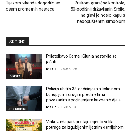
Tijekom vikenda dogodilo se
Prilikom granične kontrole,
osam prometnih nesreća
50-godišnji državljanin Srbije,
na glavi je nosio kapu s
nedopuštenim simbolom
SRODNO
Prijateljstvo Cerne i Slunja nastavlja se
jačati
Mario
-
06/08/2026
Hrvatska
Policija uhitila 33-godišnjaka s kokainom,
konopljom i drugim predmetima
povezanim s počinjenjem kaznenih djela
Mario
-
06/08/2026
Crna kronika
Vinkovački park postaje mjesto velike
potrage za izgubljenim ljetnim osmijehom