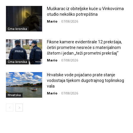
Muškarac iz obiteljske kuće u Vinkovcima
otuđio nekoliko potrepština
Mario
-
07/08/2026
Crna kronika
Fiksne kamere evidentirale 12 prekršaja,
četiri prometne nesreće s materijalnom
štetom i jedan „teži prometni prekršaj“
Mario
-
07/08/2026
Crna kronika
Hrvatske vode pojačano prate stanje
vodostaja tijekom dugotrajnog toplinskog
vala
Mario
-
07/08/2026
Hrvatska