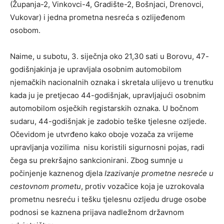
(Županja-2, Vinkovci-4, Gradište-2, Bošnjaci, Drenovci,
Vukovar) i jedna prometna nesreća s ozlijeđenom
osobom.
Naime, u subotu, 3. siječnja oko 21,30 sati u Borovu, 47-
godišnjakinja je upravljala osobnim automobilom
njemačkih nacionalnih oznaka i skretala ulijevo u trenutku
kada ju je pretjecao 44-godišnjak, upravljajući osobnim
automobilom osječkih registarskih oznaka. U bočnom
sudaru, 44-godišnjak je zadobio teške tjelesne ozljede.
Očevidom je utvrđeno kako oboje vozača za vrijeme
upravljanja vozilima nisu koristili sigurnosni pojas, radi
čega su prekršajno sankcionirani. Zbog sumnje u
počinjenje kaznenog djela
Izazivanje prometne nesreće u
cestovnom prometu
, protiv vozačice koja je uzrokovala
prometnu nesreću i tešku tjelesnu ozljedu druge osobe
podnosi se kaznena prijava nadležnom državnom