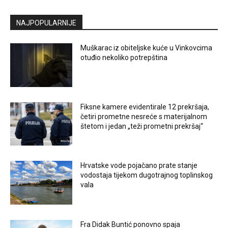
NAJPOPULARNIJE
Muškarac iz obiteljske kuće u Vinkovcima
otuđio nekoliko potrepština
Fiksne kamere evidentirale 12 prekršaja,
četiri prometne nesreće s materijalnom
štetom i jedan „teži prometni prekršaj“
Hrvatske vode pojačano prate stanje
vodostaja tijekom dugotrajnog toplinskog
vala
Fra Didak Buntić ponovno spaja