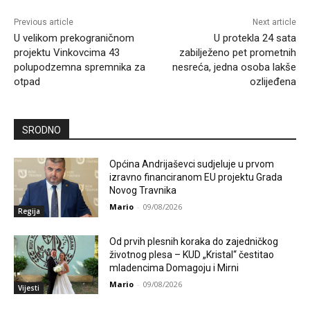
Previous article
Next article
U velikom prekograničnom
U protekla 24 sata
projektu Vinkovcima 43
zabilježeno pet prometnih
polupodzemna spremnika za
nesreća, jedna osoba lakše
otpad
ozlijeđena
SRODNO
Općina Andrijaševci sudjeluje u prvom
izravno financiranom EU projektu Grada
Novog Travnika
Mario
-
09/08/2026
Regija
Od prvih plesnih koraka do zajedničkog
životnog plesa – KUD „Kristal“ čestitao
mladencima Domagoju i Mirni
Mario
-
09/08/2026
Vijesti