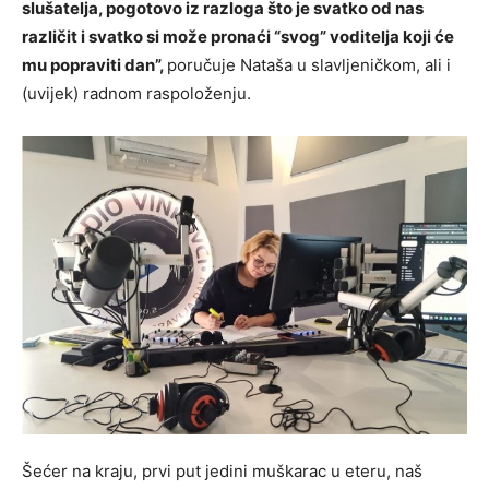
slušatelja, pogotovo iz razloga što je svatko od nas
različit i svatko si može pronaći “svog” voditelja koji će
mu popraviti dan”,
poručuje Nataša u slavljeničkom, ali i
(uvijek) radnom raspoloženju.
Šećer na kraju, prvi put jedini muškarac u eteru, naš