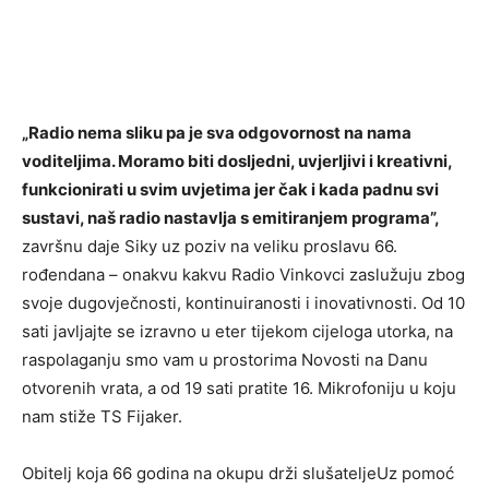
„Radio nema sliku pa je sva odgovornost na nama
voditeljima. Moramo biti dosljedni, uvjerljivi i kreativni,
funkcionirati u svim uvjetima jer čak i kada padnu svi
sustavi, naš radio nastavlja s emitiranjem programa”,
završnu daje Siky uz poziv na veliku proslavu 66.
rođendana – onakvu kakvu Radio Vinkovci zaslužuju zbog
svoje dugovječnosti, kontinuiranosti i inovativnosti. Od 10
sati javljajte se izravno u eter tijekom cijeloga utorka, na
raspolaganju smo vam u prostorima Novosti na Danu
otvorenih vrata, a od 19 sati pratite 16. Mikrofoniju u koju
nam stiže TS Fijaker.
Obitelj koja 66 godina na okupu drži slušateljeUz pomoć