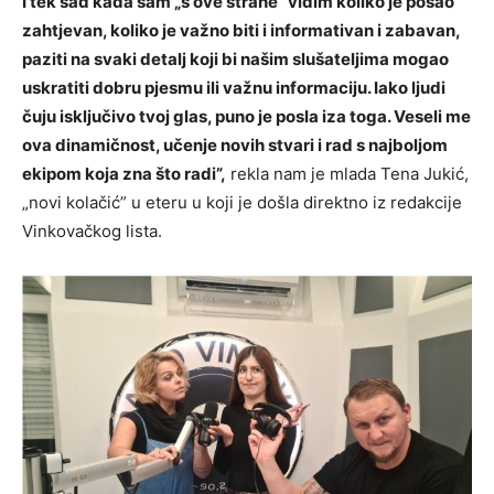
I tek sad kada sam „s ove strane” vidim koliko je posao
zahtjevan, koliko je važno biti i informativan i zabavan,
paziti na svaki detalj koji bi našim slušateljima mogao
uskratiti dobru pjesmu ili važnu informaciju. Iako ljudi
čuju isključivo tvoj glas, puno je posla iza toga. Veseli me
ova dinamičnost, učenje novih stvari i rad s najboljom
ekipom koja zna što radi”,
rekla nam je mlada Tena Jukić,
„novi kolačić” u eteru u koji je došla direktno iz redakcije
Vinkovačkog lista.