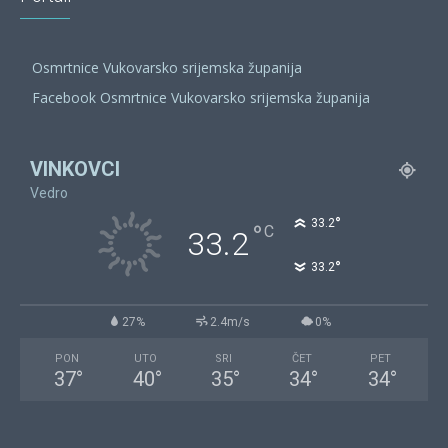
Osmrtnice Vukovarsko srijemska županija
Facebook Osmrtnice Vukovarsko srijemska županija
VINKOVCI
Vedro
°
33.2
°
C
33.2
°
33.2
27%
2.4m/s
0%
PON
UTO
SRI
ČET
PET
37
°
40
°
35
°
34
°
34
°