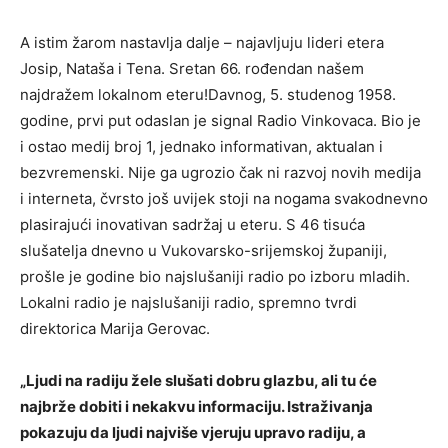
A istim žarom nastavlja dalje – najavljuju lideri etera
Josip, Nataša i Tena. Sretan 66. rođendan našem
najdražem lokalnom eteru!Davnog, 5. studenog 1958.
godine, prvi put odaslan je signal Radio Vinkovaca. Bio je
i ostao medij broj 1, jednako informativan, aktualan i
bezvremenski. Nije ga ugrozio čak ni razvoj novih medija
i interneta, čvrsto još uvijek stoji na nogama svakodnevno
plasirajući inovativan sadržaj u eteru. S 46 tisuća
slušatelja dnevno u Vukovarsko-srijemskoj županiji,
prošle je godine bio najslušaniji radio po izboru mladih.
Lokalni radio je najslušaniji radio, spremno tvrdi
direktorica Marija Gerovac.
„Ljudi na radiju žele slušati dobru glazbu, ali tu će
najbrže dobiti i nekakvu informaciju. Istraživanja
pokazuju da ljudi najviše vjeruju upravo radiju, a