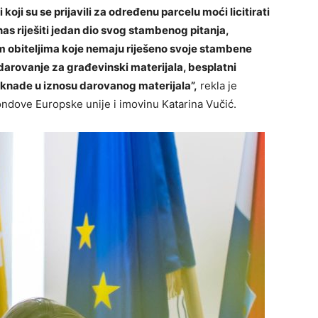
oji su se prijavili za određenu parcelu moći licitirati
as riješiti jedan dio svog stambenog pitanja,
 obiteljima koje nemaju riješeno svoje stambene
 darovanje za građevinski materijala, besplatni
aknade u iznosu darovanog materijala”,
rekla je
fondove Europske unije i imovinu Katarina Vučić.