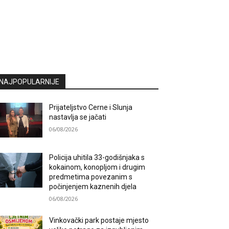
NAJPOPULARNIJE
Prijateljstvo Cerne i Slunja
nastavlja se jačati
06/08/2026
Policija uhitila 33-godišnjaka s
kokainom, konopljom i drugim
predmetima povezanim s
počinjenjem kaznenih djela
06/08/2026
Vinkovački park postaje mjesto