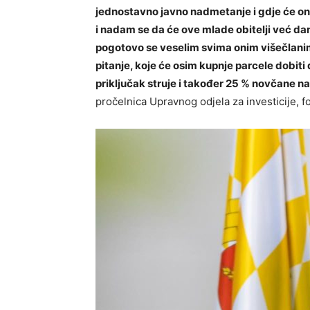
jednostavno javno nadmetanje i gdje će oni k
i nadam se da će ove mlade obitelji već dan
pogotovo se veselim svima onim višečlanim
pitanje, koje će osim kupnje parcele dobiti
priključak struje i također 25 % novčane n
pročelnica Upravnog odjela za investicije, 