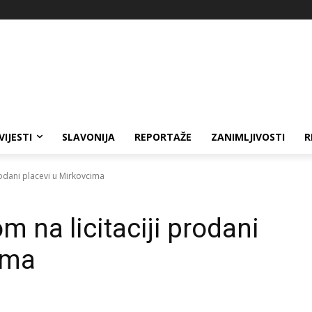
VIJESTI
SLAVONIJA
REPORTAŽE
ZANIMLJIVOSTI
R
odani placevi u Mirkovcima
 na licitaciji prodani
ima