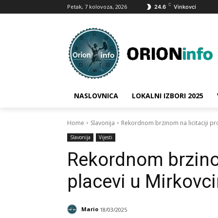
C
Petak, 7 kolovoza, 2026
24.6
Vinkovci
NASLOVNICA
LOKALNI IZBORI 2025
Home
Slavonija
Rekordnom brzinom na licitaciji pr
Slavonija
Vijesti
Rekordnom brzinom
placevi u Mirkovc
Mario
18/03/2025