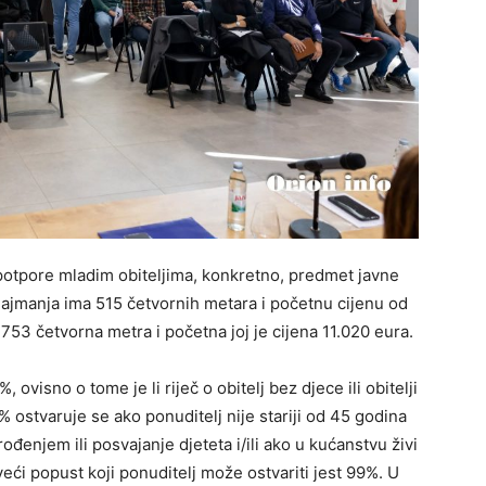
otpore mladim obiteljima, konkretno, predmet javne
 najmanja ima 515 četvornih metara i početnu cijenu od
753 četvorna metra i početna joj je cijena 11.020 eura.
ovisno o tome je li riječ o obitelj bez djece ili obitelji
% ostvaruje se ako ponuditelj nije stariji od 45 godina
rođenjem ili posvajanje djeteta i/ili ako u kućanstvu živi
eći popust koji ponuditelj može ostvariti jest 99%. U