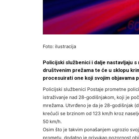
Foto: ilustracija
Policijski službenici i dalje nastavljaj
društvenim prežama te će u sklopu krimin
procesuirati one koji svojim objavama 
Policijski službenici Postaje prometne polici
istraživanje nad 28-godišnjakom, koji je poč
mrežama. Utvrđeno je da je 28-godišnjak (d
krećući se brzinom od 123 km/h kroz naselj
50 km/h.
Osim što je takvim ponašanjem ugrozio svoju
prometu, dodatno je privukao pozornost o