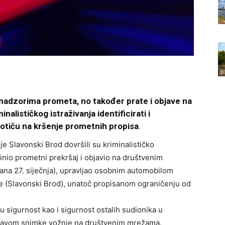
u s nadzorima prometa, no također prate i objave na
alističkog istraživanja identificirati i
potiču na kršenje prometnih propisa
.
je Slavonski Brod dovršili su kriminalističko
inio prometni prekršaj i objavio na društvenim
ana 27. siječnja), upravljao osobnim automobilom
e (Slavonski Brod), unatoč propisanom ograničenju od
 sigurnost kao i sigurnost ostalih sudionika u
bjavom snimke vožnje na društvenim mrežama.