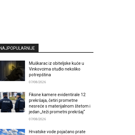
NAJPOPULARNIJE
Muškarac iz obiteljske kuće u
Vinkovcima otuđio nekoliko
potrepština
07/08/2026
Fiksne kamere evidentirale 12
prekršaja, četiri prometne
nesreće s materijalnom štetom i
jedan „teži prometni prekršaj“
07/08/2026
Hrvatske vode pojačano prate