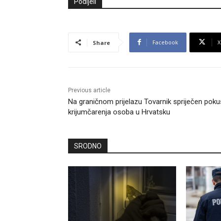
Podijeli
Facebook
X
Share
Previous article
Na graničnom prijelazu Tovarnik spriječen poku
krijumčarenja osoba u Hrvatsku
SRODNO