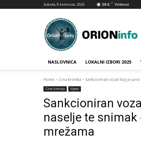
C
Subota, 8 kolovoza, 2026
29.5
Vinkovci
NASLOVNICA
LOKALNI IZBORI 2025
Home
Crna kronika
Sankcioniran vozač koji je jurio
Crna kronika
Vijesti
Sankcioniran vozač
naselje te snimak
mrežama