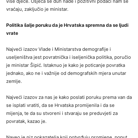
više djece. Osjeća se duh nade i pozitivni podaci nam se
vraćaju, zaključio je ministar.
Politika šalje poruku da je Hrvatska spremna da se ljudi
vrate
Najveći izazov Vlade i Ministarstva demografije i
useljeništva jest povratnička i iseljenička politika, poručio
je ministar Šipić. Istaknuo je kako je poticanje povratka
jednako, ako ne i važnije od demografskih mjera unutar
zemlje.
Najveći izazov za nas je kako poslati poruku prema van da
se isplati vratiti, da se Hrvatska promijenila i da se
mijenja, te da su stvoreni i stvaraju se preduvjeti za
povratak, kazao je.
Naveo je niz pokazatelja koji potvrđuju promjene, poput