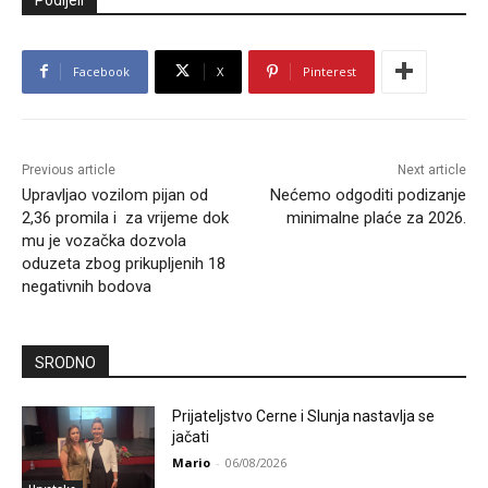
Facebook
X
Pinterest
Previous article
Next article
Upravljao vozilom pijan od
Nećemo odgoditi podizanje
2,36 promila i za vrijeme dok
minimalne plaće za 2026.
mu je vozačka dozvola
oduzeta zbog prikupljenih 18
negativnih bodova
SRODNO
Prijateljstvo Cerne i Slunja nastavlja se
jačati
Mario
-
06/08/2026