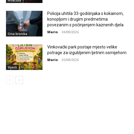
Hrvatska
Policija uhitila 33-godišnjaka s kokainom,
konopljom i drugim predmetima
povezanim s počinjenjem kaznenih djela
Mario
-
06/08/2026
Crna kronika
Vinkovački park postaje mjesto velike
potrage za izgubljenim ljetnim osmijehom
Mario
-
05/08/2026
Vijesti