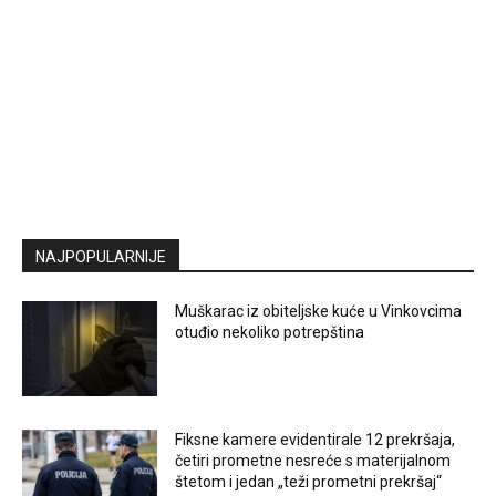
NAJPOPULARNIJE
Muškarac iz obiteljske kuće u Vinkovcima
otuđio nekoliko potrepština
Fiksne kamere evidentirale 12 prekršaja,
četiri prometne nesreće s materijalnom
štetom i jedan „teži prometni prekršaj“