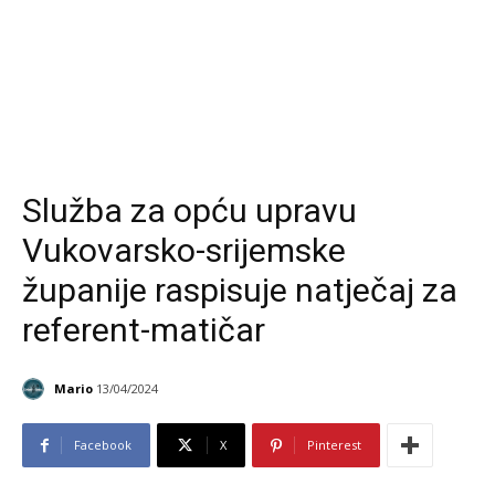
Služba za opću upravu
Vukovarsko-srijemske
županije raspisuje natječaj za
referent-matičar
Mario
13/04/2024
Facebook
X
Pinterest