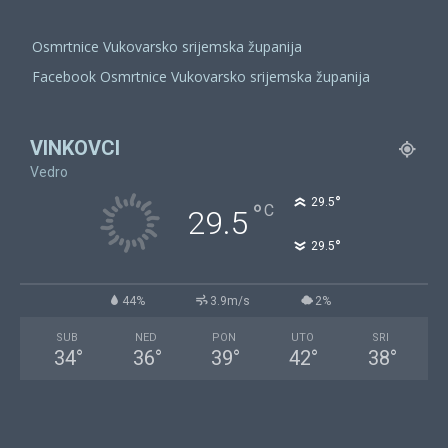
Osmrtnice Vukovarsko srijemska županija
Facebook Osmrtnice Vukovarsko srijemska županija
VINKOVCI
Vedro
°
29.5
°
C
29.5
°
29.5
44%
3.9m/s
2%
SUB
NED
PON
UTO
SRI
34
°
36
°
39
°
42
°
38
°