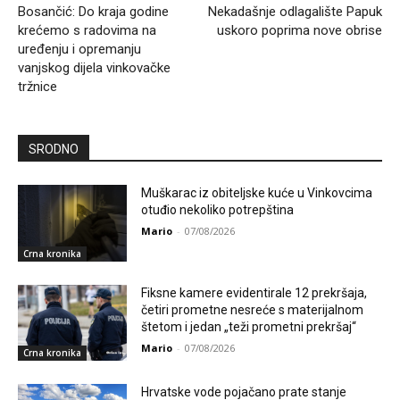
Bosančić: Do kraja godine
Nekadašnje odlagalište Papuk
krećemo s radovima na
uskoro poprima nove obrise
uređenju i opremanju
vanjskog dijela vinkovačke
tržnice
SRODNO
Muškarac iz obiteljske kuće u Vinkovcima
otuđio nekoliko potrepština
Mario
-
07/08/2026
Crna kronika
Fiksne kamere evidentirale 12 prekršaja,
četiri prometne nesreće s materijalnom
štetom i jedan „teži prometni prekršaj“
Mario
-
07/08/2026
Crna kronika
Hrvatske vode pojačano prate stanje