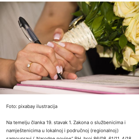
Foto: pixabay ilustracija
Na temelju članka 19. stavak 1. Zakona o službenicima i
namještenicima u lokalnoj i područnoj (regionalnoj)
samoupravi („Narodne novine“ RH, broj 86/08, 61/11, 4/18