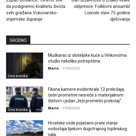
da podignemo kvalitetu života
obljetnice: Folklorni ansambl
svih građana Vukovarsko-
Lisinski slavi 75 godina
srijemske županije
djelovanja
SRODNO
Muškarac iz obiteljske kuće u Vinkovcima
otuđio nekoliko potrepština
Mario
-
07/08/2026
Crna kronika
Fiksne kamere evidentirale 12 prekršaja,
četiri prometne nesreće s materijalnom
štetom i jedan „teži prometni prekršaj“
Mario
-
07/08/2026
Crna kronika
Hrvatske vode pojačano prate stanje
vodostaja tijekom dugotrajnog toplinskog
vala