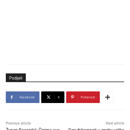
Podijeli
Facebook
X
Pinterest
Previous article
Next article
Župan Bosančić: Činimo sve
Dan državnosti u znaku velike