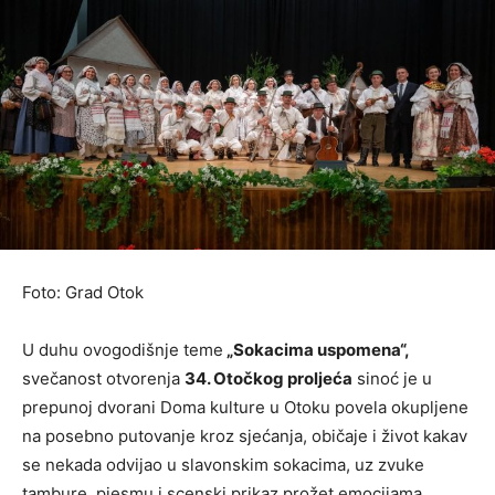
Foto: Grad Otok
U duhu ovogodišnje teme
„Sokacima uspomena“,
svečanost otvorenja
34. Otočkog proljeća
sinoć je u
prepunoj dvorani Doma kulture u Otoku povela okupljene
na posebno putovanje kroz sjećanja, običaje i život kakav
se nekada odvijao u slavonskim sokacima, uz zvuke
tambure, pjesmu i scenski prikaz prožet emocijama.