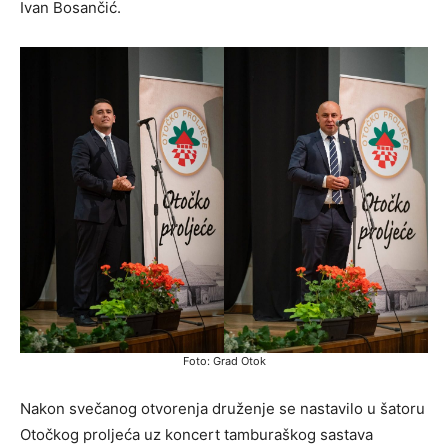
Ivan Bosančić.
Foto: Grad Otok
Nakon svečanog otvorenja druženje se nastavilo u šatoru
Otočkog proljeća uz koncert tamburaškog sastava