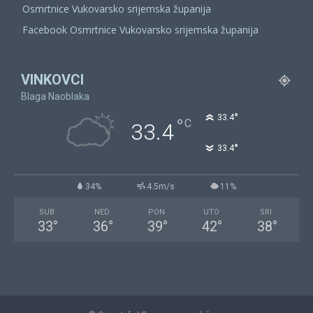
Osmrtnice Vukovarsko srijemska županija
Facebook Osmrtnice Vukovarsko srijemska županija
VINKOVCI
Blaga Naoblaka
°
33.4
°
C
33.4
°
33.4
34%
4.5m/s
11%
SUB
NED
PON
UTO
SRI
33
°
36
°
39
°
42
°
38
°