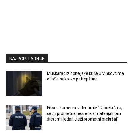
NAJPOPULARNIJE
Muškarac iz obiteljske kuće u Vinkovcima
otuđio nekoliko potrepština
Fiksne kamere evidentirale 12 prekršaja,
četiri prometne nesreće s materijalnom
štetom i jedan „teži prometni prekršaj“