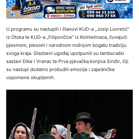
U programu su nastupili i članovi KUD-a „Josip Lovretić“
iz Otoka te KUD-a „Filipovčice” iz Komletinaca, čuvajući
pjesmom, plesom i narodnom nošnjom bogatu tradiciju
svoga kraja. Glazbeni ugođaj upotpunili su tamburaški
sastavi Dike i Vranac te Prva pjevačka konjica Sinđir, čiji
su nastupi dodatno probudili emocije i zajedničke
uspomene okupljenih.