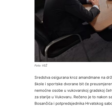
Foto: VSŽ
Sredstva osigurana kroz amandmane na drž
škole i sportske dvorane bit će preusmjere
nemoćne osobe u vukovarskoj gradskoj četv
za starije u Vukovaru. Rečeno je to nakon 
Bosančića i potpredsjednika Hrvatskog sab