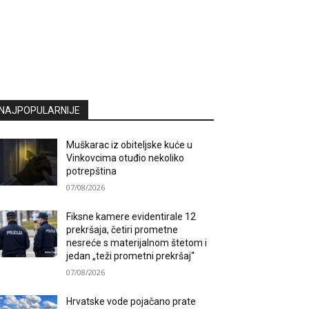
NAJPOPULARNIJE
Muškarac iz obiteljske kuće u
Vinkovcima otuđio nekoliko
potrepština
07/08/2026
Fiksne kamere evidentirale 12
prekršaja, četiri prometne
nesreće s materijalnom štetom i
jedan „teži prometni prekršaj“
07/08/2026
Hrvatske vode pojačano prate