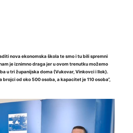
aditi nova ekonomska škola te smo i tu bili spremni
iva nam je iznimno draga jer u ovom trenutku možemo
a u tri županijska doma (Vukovar, Vinkovci i Ilok).
 brojci od oko 500 osoba, a kapacitet je 110 osoba“,