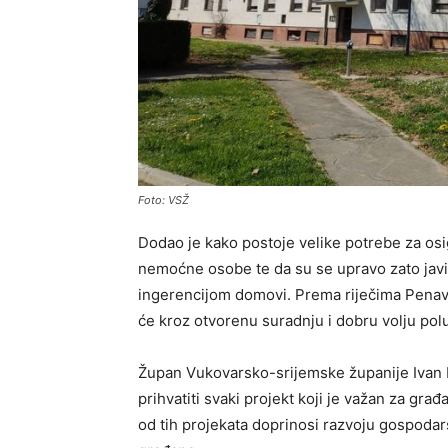
Foto: VSŽ
Dodao je kako postoje velike potrebe za os
nemoćne osobe te da su se upravo zato javi
ingerencijom domovi. Prema riječima Penave 
će kroz otvorenu suradnju i dobru volju polu
Župan Vukovarsko-srijemske županije Ivan 
prihvatiti svaki projekt koji je važan za građ
od tih projekata doprinosi razvoju gospodarst