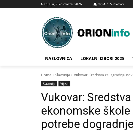
C
Nedjelja, 9 kolovoza, 2026
30.4
Vinkovci
NASLOVNICA
LOKALNI IZBORI 2025
Home
Slavonija
Vukovar: Sredstva za izgradnju no
Slavonija
Vijesti
Vukovar: Sredstva
ekonomske škole 
potrebe dogradnje 