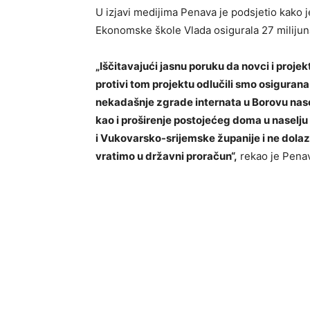
U izjavi medijima Penava je podsjetio kako
Ekonomske škole Vlada osigurala 27 milijun
„Iščitavajući jasnu poruku da novci i proje
protivi tom projektu odlučili smo osiguran
nekadašnje zgrade internata u Borovu nasel
kao i proširenje postojećeg doma u naselju 
i Vukovarsko-srijemske županije i ne dolaz
vratimo u državni proračun“,
rekao je Pena