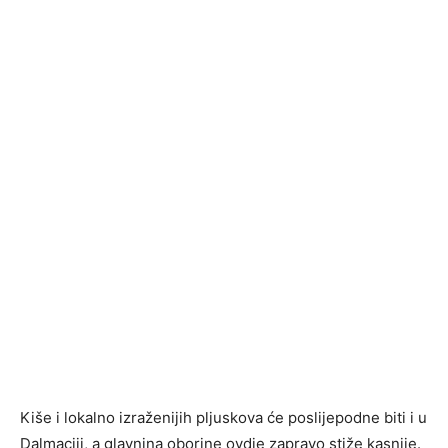
Kiše i lokalno izraženijih pljuskova će poslijepodne biti i u
Dalmaciji, a glavnina oborine ovdje zapravo stiže kasnije.