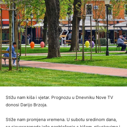
Stižu nam kiša i vjetar. Prognozu u Dnevniku Nove TV
donosi Darijo Brzoja.
Stiže nam promjena vremena. U subotu sredinom dana,
sa sjeverozapada jače naoblačenje s kišom, pljuskovima i