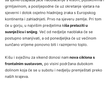
grmljavinom, a poslijepodne će uz okretanje vjetara na
sjeverni i dotok osjetno hladnijeg zraka s Europskog
kontinenta i zahladnjeti. Prvo na sjeveru zemlje. Pri tom
će u gorju, u najvišim predjelima k
iša prelaziti u
susnježicu i snijeg
. Već od nedjelje naoblaka će se
postupno smanjivati, a od ponedjeljka će uz većinom
sunčano vrijeme ponovno biti i razmjerno toplo.
Kišu i svježinu za vikend donosi nam
nova ciklona s
frontalnim sustavom,
po visini podržana dubokom
dolinom koja će se u subotu i nedjelju premještati preko
naših krajeva.