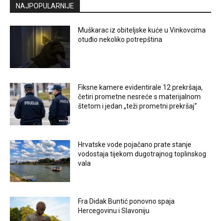
NAJPOPULARNIJE
Muškarac iz obiteljske kuće u Vinkovcima
otuđio nekoliko potrepština
Fiksne kamere evidentirale 12 prekršaja,
četiri prometne nesreće s materijalnom
štetom i jedan „teži prometni prekršaj“
Hrvatske vode pojačano prate stanje
vodostaja tijekom dugotrajnog toplinskog
vala
Fra Didak Buntić ponovno spaja
Hercegovinu i Slavoniju