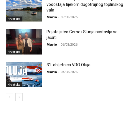
vodostaja tijekom dugotrajnog toplinskog
vala
Mario
-
07/08/2026
Hrvatska
Prijateljstvo Cerne i Slunja nastavlja se
jačati
Mario
-
06/08/2026
Hrvatska
31. obljetnica VRO Oluja
Mario
-
04/08/2026
Hrvatska