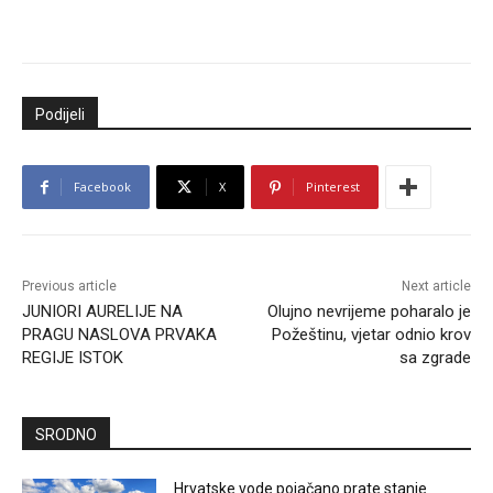
Podijeli
Facebook
X
Pinterest
Previous article
Next article
JUNIORI AURELIJE NA
Olujno nevrijeme poharalo je
PRAGU NASLOVA PRVAKA
Požeštinu, vjetar odnio krov
REGIJE ISTOK
sa zgrade
SRODNO
Hrvatske vode pojačano prate stanje