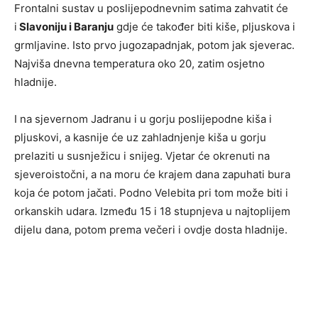
Frontalni sustav u poslijepodnevnim satima zahvatit će
i
Slavoniju i Baranju
gdje će također biti kiše, pljuskova i
grmljavine. Isto prvo jugozapadnjak, potom jak sjeverac.
Najviša dnevna temperatura oko 20, zatim osjetno
hladnije.
I na sjevernom Jadranu i u gorju poslijepodne kiša i
pljuskovi, a kasnije će uz zahladnjenje kiša u gorju
prelaziti u susnježicu i snijeg. Vjetar će okrenuti na
sjeveroistočni, a na moru će krajem dana zapuhati bura
koja će potom jačati. Podno Velebita pri tom može biti i
orkanskih udara. Između 15 i 18 stupnjeva u najtoplijem
dijelu dana, potom prema večeri i ovdje dosta hladnije.