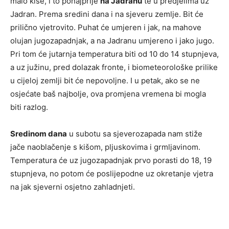
malo kiše, i to ponajprije
na Jadranu
te u predjelima uz
Jadran. Prema sredini dana i na sjeveru zemlje. Bit će
prilično vjetrovito. Puhat će umjeren i jak, na mahove
olujan jugozapadnjak, a na Jadranu umjereno i jako jugo.
Pri tom će jutarnja temperatura biti od 10 do 14 stupnjeva,
a uz južinu, pred dolazak fronte, i biometeorološke prilike
u cijeloj zemlji bit će nepovoljne. I u petak, ako se ne
osjećate baš najbolje, ova promjena vremena bi mogla
biti razlog.
Sredinom dana
u subotu sa sjeverozapada nam stiže
jače naoblačenje s kišom, pljuskovima i grmljavinom.
Temperatura će uz jugozapadnjak prvo porasti do 18, 19
stupnjeva, no potom će poslijepodne uz okretanje vjetra
na jak sjeverni osjetno zahladnjeti.