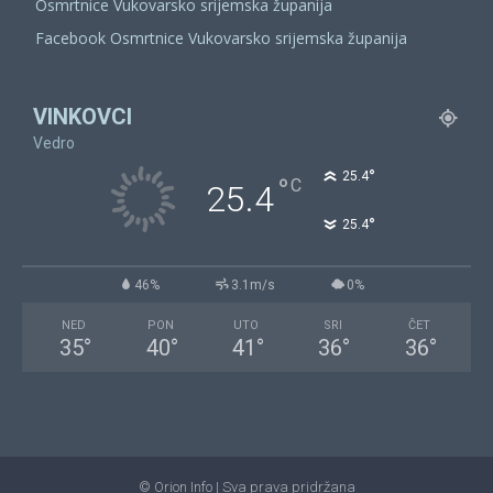
Osmrtnice Vukovarsko srijemska županija
Facebook Osmrtnice Vukovarsko srijemska županija
VINKOVCI
Vedro
°
25.4
°
C
25.4
°
25.4
46%
3.1m/s
0%
NED
PON
UTO
SRI
ČET
35
°
40
°
41
°
36
°
36
°
© Orion Info | Sva prava pridržana