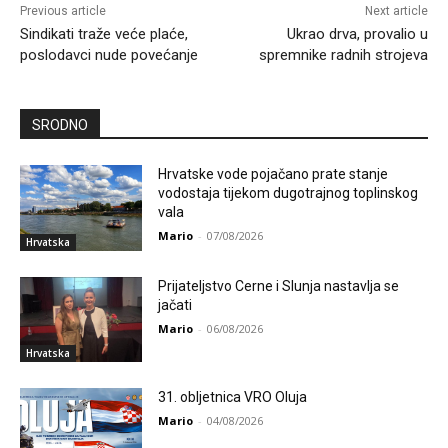
Previous article
Next article
Sindikati traže veće plaće,
Ukrao drva, provalio u
poslodavci nude povećanje
spremnike radnih strojeva
SRODNO
Hrvatske vode pojačano prate stanje
vodostaja tijekom dugotrajnog toplinskog
vala
Mario
-
07/08/2026
Hrvatska
Prijateljstvo Cerne i Slunja nastavlja se
jačati
Mario
-
06/08/2026
Hrvatska
31. obljetnica VRO Oluja
Mario
-
04/08/2026