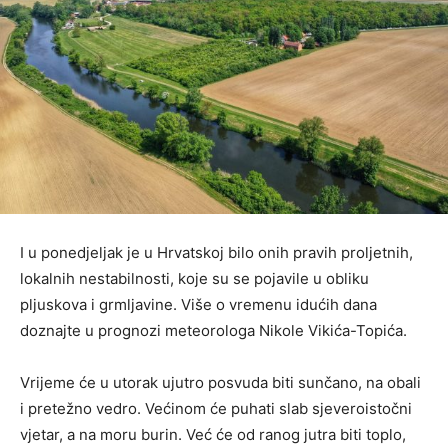
I u ponedjeljak je u Hrvatskoj bilo onih pravih proljetnih,
lokalnih nestabilnosti, koje su se pojavile u obliku
pljuskova i grmljavine. Više o vremenu idućih dana
doznajte u prognozi meteorologa Nikole Vikića-Topića.
Vrijeme će u utorak ujutro posvuda biti sunčano, na obali
i pretežno vedro. Većinom će puhati slab sjeveroistočni
vjetar, a na moru burin. Već će od ranog jutra biti toplo,