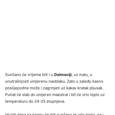
Sunčano će vrijeme biti i u
Dalmaciji
, uz malu, u
unutrašnjosti umjerenu naoblaku. Zato u zaleđu kasno
poslijepodne može i zagrmjeti uz kakav kratak pljusak.
Puhat će slab do umjeren maestral i bit će vrlo toplo uz
temperaturu do 24-25 stupnjeva.
Idućih dana na kopnu će biti sunčano te vrlo toplo, pa i