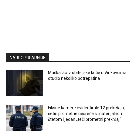
NAJPOPULARNIJE
Muškarac iz obiteljske kuće u Vinkovcima
otuđio nekoliko potrepština
Fiksne kamere evidentirale 12 prekršaja,
četiri prometne nesreće s materijalnom
štetom i jedan „teži prometni prekršaj“