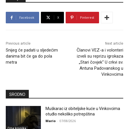
Facebook
X
Pinterest
Previous article
Next article
Snijeg će padati u sljedećim
Članovi VEZ-a i volonteri
danima bit će ga do pola
izveli su reprizu igrokaza
metra
„Stari čovjek“ U crkvi sv.
Antuna Padovanskog u
Vinkovcima
SRODNO
Muškarac iz obiteljske kuće u Vinkovcima
otuđio nekoliko potrepština
Mario
-
07/08/2026
Crna kronika