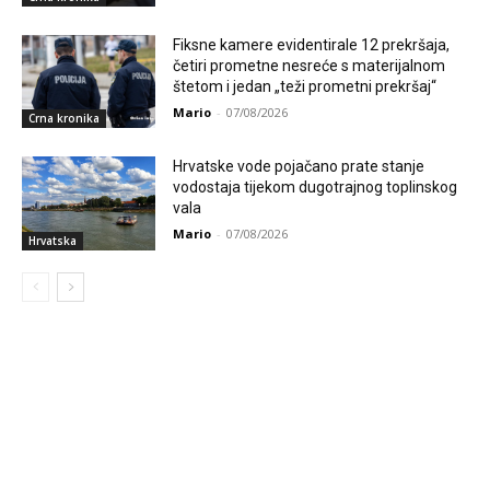
Fiksne kamere evidentirale 12 prekršaja,
četiri prometne nesreće s materijalnom
štetom i jedan „teži prometni prekršaj“
Mario
-
07/08/2026
Crna kronika
Hrvatske vode pojačano prate stanje
vodostaja tijekom dugotrajnog toplinskog
vala
Mario
-
07/08/2026
Hrvatska