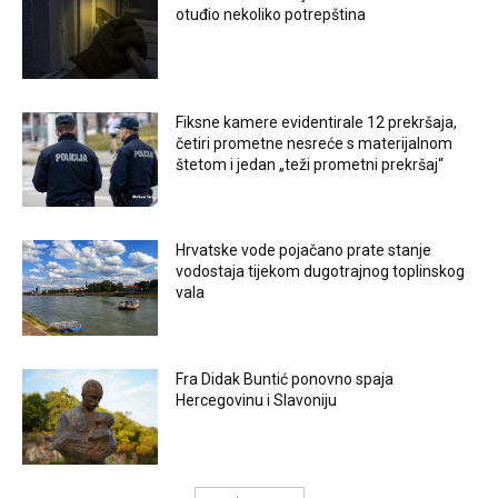
otuđio nekoliko potrepština
Fiksne kamere evidentirale 12 prekršaja,
četiri prometne nesreće s materijalnom
štetom i jedan „teži prometni prekršaj“
Hrvatske vode pojačano prate stanje
vodostaja tijekom dugotrajnog toplinskog
vala
Fra Didak Buntić ponovno spaja
Hercegovinu i Slavoniju