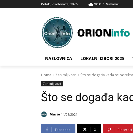
C
Petak, 7 kolovoza, 2026
30.6
Vinkovci
NASLOVNICA
LOKALNI IZBORI 2025
Home
Zanimljivosti
Što se događa kada se odrekne
Zanimljivosti
Što se događa kad
Mario
14/06/2021
Facebook
X
Pinterest