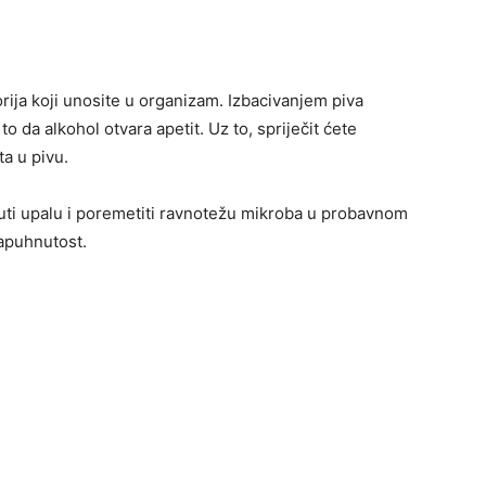
rija koji unosite u organizam. Izbacivanjem piva
o da alkohol otvara apetit. Uz to, spriječit ćete
ta u pivu.
nuti upalu i poremetiti ravnotežu mikroba u probavnom
 napuhnutost.