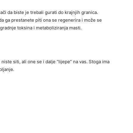
či da biste je trebali gurati do krajnjih granica.
da ga prestanete piti ona se regenerira i može se
radnje toksina i metaboliziranja masti.
iste siti, ali one se i dalje “lijepe” na vas. Stoga ima
bljanje.