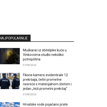
NAJPOPULARNIJE
Muškarac iz obiteljske kuće u
Vinkovcima otuđio nekoliko
potrepština
07/08/2026
Fiksne kamere evidentirale 12
prekršaja, četiri prometne
nesreće s materijalnom štetom i
jedan „teži prometni prekršaj“
07/08/2026
Hrvatske vode pojačano prate