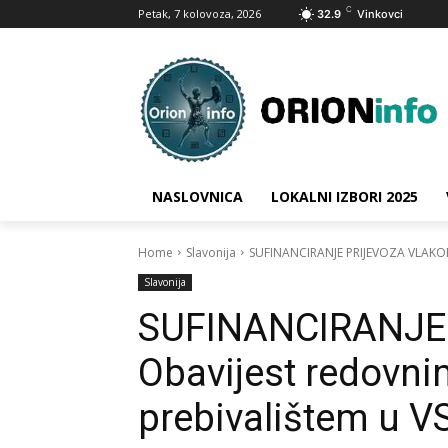
C
Petak, 7 kolovoza, 2026
32.9
Vinkovci
NASLOVNICA
LOKALNI IZBORI 2025
Home
Slavonija
SUFINANCIRANJE PRIJEVOZA VLAKOM:
Slavonija
SUFINANCIRANJE
Obavijest redovni
prebivalištem u V