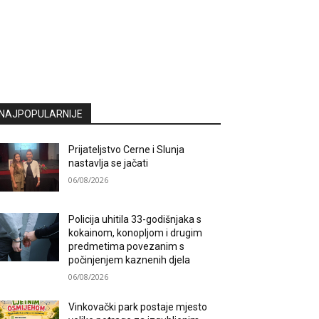
NAJPOPULARNIJE
Prijateljstvo Cerne i Slunja
nastavlja se jačati
06/08/2026
Policija uhitila 33-godišnjaka s
kokainom, konopljom i drugim
predmetima povezanim s
počinjenjem kaznenih djela
06/08/2026
Vinkovački park postaje mjesto