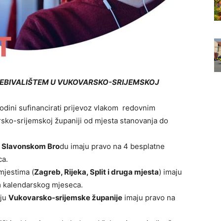
REBIVALIŠTEM U VUKOVARSKO-SRIJEMSKOJ
odini sufinancirati prijevoz vlakom redovnim
rsko-srijemskoj županiji od mjesta stanovanja do
i Slavonskom Bro
du imaju pravo na 4 besplatne
ca.
 mjestima (
Zagreb, Rijeka, Split i druga mjesta
) imaju
m kalendarskog mjeseca.
čju
Vukovarsko-srijemske županije
imaju pravo na