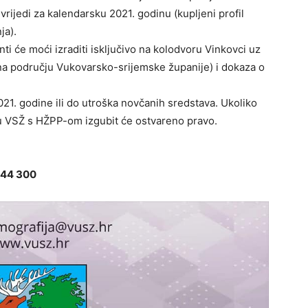
 vrijedi za kalendarsku 2021. godinu (kupljeni profil
ja).
i će moći izraditi isključivo na kolodvoru Vinkovci uz
na području Vukovarsko-srijemske županije) i dokaza o
2021. godine ili do utroška novčanih sredstava. Ukoliko
u VSŽ s HŽPP-om izgubit će ostvareno pravo.
 344 300