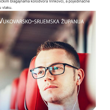
ničkim blagajnama kolodvora Vinkovci, a pojedinačne
u vlaku.