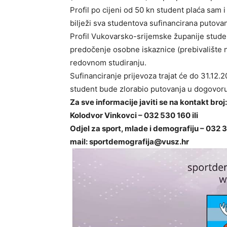
Profil po cijeni od 50 kn student plaća sam i
bilježi sva studentova sufinancirana putovan
Profil Vukovarsko-srijemske županije student
predočenje osobne iskaznice (prebivalište 
redovnom studiranju.
Sufinanciranje prijevoza trajat će do 31.12.
student bude zlorabio putovanja u dogovor
Za sve informacije javiti se na kontakt broj:
Kolodvor Vinkovci – 032 530 160 ili
Odjel za sport, mlade i demografiju – 032
mail:
sportdemografija@vusz.hr