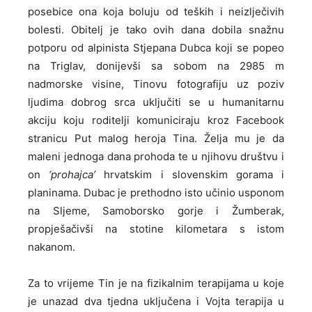
posebice ona koja boluju od teških i neizlječivih
bolesti. Obitelj je tako ovih dana dobila snažnu
potporu od alpinista Stjepana Dubca koji se popeo
na Triglav, donijevši sa sobom na 2985 m
nadmorske visine, Tinovu fotografiju uz poziv
ljudima dobrog srca uključiti se u humanitarnu
akciju koju roditelji komuniciraju kroz Facebook
stranicu Put malog heroja Tina. Želja mu je da
maleni jednoga dana prohoda te u njihovu društvu i
on
‘prohajca’
hrvatskim i slovenskim gorama i
planinama. Dubac je prethodno isto učinio usponom
na Sljeme, Samoborsko gorje i Žumberak,
propješačivši na stotine kilometara s istom
nakanom.
Za to vrijeme Tin je na fizikalnim terapijama u koje
je unazad dva tjedna uključena i Vojta terapija u