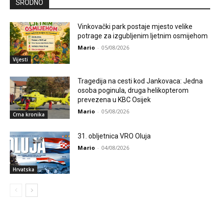
SRODNO
Vinkovački park postaje mjesto velike
potrage za izgubljenim ljetnim osmijehom
Mario
-
05/08/2026
Vijesti
Tragedija na cesti kod Jankovaca: Jedna
osoba poginula, druga helikopterom
prevezena u KBC Osijek
Mario
-
05/08/2026
Crna kronika
31. obljetnica VRO Oluja
Mario
-
04/08/2026
Hrvatska