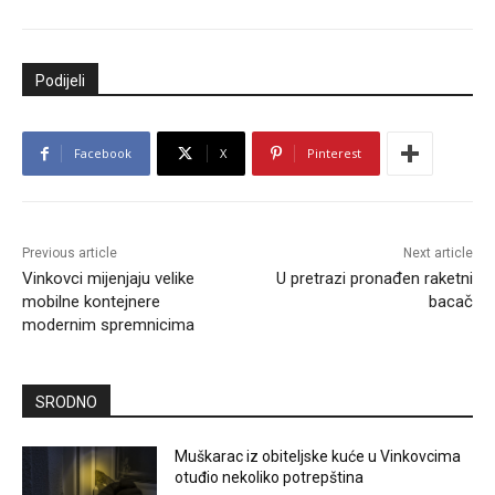
Podijeli
Facebook
X
Pinterest
Previous article
Next article
Vinkovci mijenjaju velike
U pretrazi pronađen raketni
mobilne kontejnere
bacač
modernim spremnicima
SRODNO
Muškarac iz obiteljske kuće u Vinkovcima
otuđio nekoliko potrepština