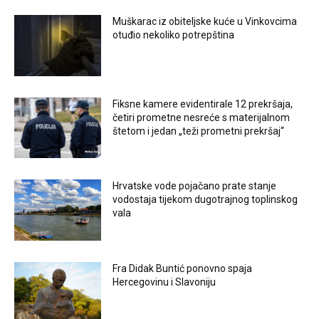
Muškarac iz obiteljske kuće u Vinkovcima
otuđio nekoliko potrepština
Fiksne kamere evidentirale 12 prekršaja,
četiri prometne nesreće s materijalnom
štetom i jedan „teži prometni prekršaj“
Hrvatske vode pojačano prate stanje
vodostaja tijekom dugotrajnog toplinskog
vala
Fra Didak Buntić ponovno spaja
Hercegovinu i Slavoniju