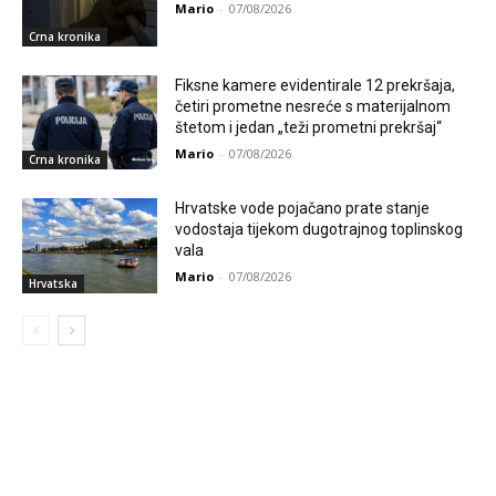
Mario
-
07/08/2026
Crna kronika
Fiksne kamere evidentirale 12 prekršaja,
četiri prometne nesreće s materijalnom
štetom i jedan „teži prometni prekršaj“
Mario
-
07/08/2026
Crna kronika
Hrvatske vode pojačano prate stanje
vodostaja tijekom dugotrajnog toplinskog
vala
Mario
-
07/08/2026
Hrvatska