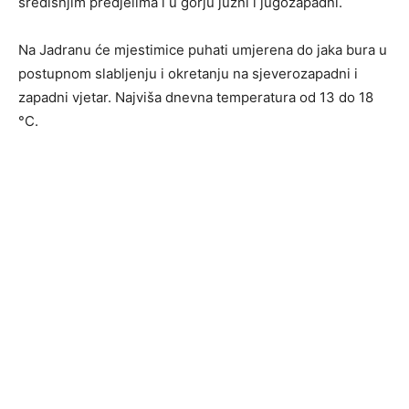
središnjim predjelima i u gorju južni i jugozapadni.
Na Jadranu će mjestimice puhati umjerena do jaka bura u
postupnom slabljenju i okretanju na sjeverozapadni i
zapadni vjetar. Najviša dnevna temperatura od 13 do 18
°C.