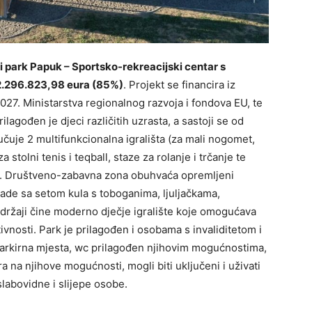
ni park Papuk – Sportsko-rekreacijski centar s
2.296.823,98 eura (85%)
. Projekt se financira iz
027. Ministarstva regionalnog razvoja i fondova EU, te
agođen je djeci različitih uzrasta, a sastoji se od
čuje 2 multifunkcionalna igrališta (za mali nogomet,
 stolni tenis i teqball, staze za rolanje i trčanje te
iju. Društveno-zabavna zona obuhvaća opremljeni
lade sa setom kula s toboganima, ljuljačkama,
adržaji čine moderno dječje igralište koje omogućava
ivnosti. Park je prilagođen i osobama s invaliditetom i
 parkirna mjesta, wc prilagođen njihovim mogućnostima,
ira na njihove mogućnosti, mogli biti uključeni i uživati
 slabovidne i slijepe osobe.