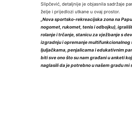
Slipčević, detaljnije je objasnila sadržaje p
želje i prijedlozi utkane u ovaj prostor.
„Nova sportsko-rekreacijska zona na Papuk
nogomet, rukomet, tenis i odbojku), igrališ
rolanje i trčanje, stanicu za vježbanje s 
izgradnju i opremanje multifunkcionalnog 
ljuljačkama, penjalicama i edukativnim pan
biti sve ono što su nam građani u anketi ko
naglasili da je potrebno u našem gradu mi sm