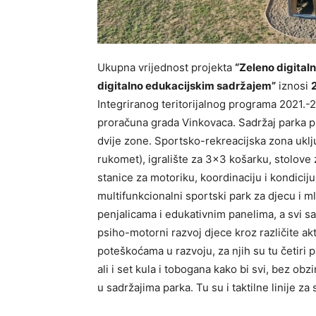
Ukupna vrijednost projekta
“Zeleno digital
digitalno edukacijskim sadržajem”
iznosi
Integriranog teritorijalnog programa 2021.-2
proračuna grada Vinkovaca. Sadržaj parka pril
dvije zone. Sportsko-rekreacijska zona uklju
rukomet), igralište za 3×3 košarku, stolove za
stanice za motoriku, koordinaciju i kondic
multifunkcionalni sportski park za djecu i m
penjalicama i edukativnim panelima, a svi s
psiho-motorni razvoj djece kroz različite akt
poteškoćama u razvoju, za njih su tu četiri
ali i set kula i tobogana kako bi svi, bez obz
u sadržajima parka. Tu su i taktilne linije za