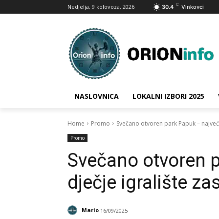
C
Nedjelja, 9 kolovoza, 2026
30.4
Vinkovci
NASLOVNICA
LOKALNI IZBORI 2025
Home
Promo
Svečano otvoren park Papuk – najveće
Promo
Svečano otvoren 
dječje igralište z
Mario
16/09/2025