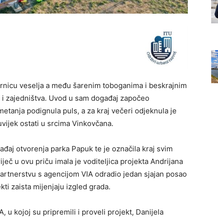
ornicu veselja a među šarenim toboganima i beskrajnim
te i zajedništva. Uvod u sam događaj započeo
tanja podignula puls, a za kraj večeri odjeknula je
vijek ostati u srcima Vinkovčana.
ađaj otvorenja parka Papuk te je označila kraj svim
ječ u ovu priču imala je voditeljica projekta Andrijana
 partnerstvu s agencijom VIA odradio jedan sjajan posao
kti zaista mijenjaju izgled grada.
 u kojoj su pripremili i proveli projekt, Danijela