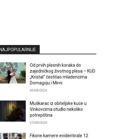
NAJPOPULARNIJE
Od prvih plesnih koraka do
zajedničkog životnog plesa – KUD
„Kristal“ čestitao mladencima
Domagoju i Mirni
09/08/2026
Muškarac iz obiteljske kuće u
Vinkovcima otuđio nekoliko
potrepština
07/08/2026
Fiksne kamere evidentirale 12