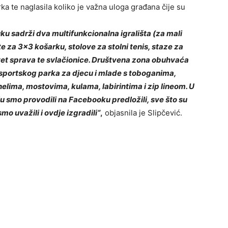
arka te naglasila koliko je važna uloga građana čije su
u sadrži dva multifunkcionalna igrališta (za mali
te za 3×3 košarku, stolove za stolni tenis, staze za
devet sprava te svlačionice. Društvena zona obuhvaća
sportskog parka za djecu i mlade s toboganima,
elima, mostovima, kulama, labirintima i zip lineom. U
ju smo provodili na Facebooku predložili, sve što su
o uvažili i ovdje izgradili“
,
objasnila je Slipčević.