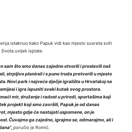
enja istaknuo kako Papuk vidi kao mjesto susreta svih
života uvijek isplate.
 sam što smo danas zajedno otvorili i proslavili naš
, strpljivo planirali i s puno truda pretvorili u mjesto
a. Novi park i najveće dječje igralište u Hrvatskoj na
mijesi i igra ispuniti svaki kutak ovog prostora.
naći mir, druženje i radost u prirodi, sportašima koji
je tek projekt koji smo završili, Papuk je od danas
ivot, mjesto gdje će nastajati uspomene, on je
ćnost. Čuvajmo ga zajedno, igrajmo se, odmarajmo, ali i
 dana“
,
poručio je Romić.