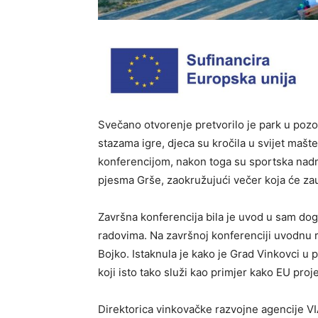
Svečano otvorenje pretvorilo je park u poz
stazama igre, djeca su kročila u svijet maš
konferencijom, nakon toga su sportska nadme
pjesma Grše, zaokružujući večer koja će zau
Završna konferencija bila je uvod u sam dog
radovima. Na završnoj konferenciji uvodnu ri
Bojko. Istaknula je kako je Grad Vinkovci u
koji isto tako služi kao primjer kako EU proje
Direktorica vinkovačke razvojne agencije VIA,