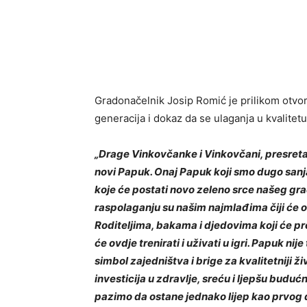
Gradonačelnik Josip Romić je prilikom otvor
generacija i dokaz da se ulaganja u kvalitetu 
„Drage Vinkovčanke i Vinkovčani, presretan
novi Papuk. Onaj Papuk koji smo dugo sanjali
koje će postati novo zeleno srce našeg grad
raspolaganju su našim najmlađima čiji će os
Roditeljima, bakama i djedovima koji će pro
će ovdje trenirati i uživati u igri. Papuk ni
simbol zajedništva i brige za kvalitetniji ž
investicija u zdravlje, sreću i ljepšu budu
pazimo da ostane jednako lijep kao prvog