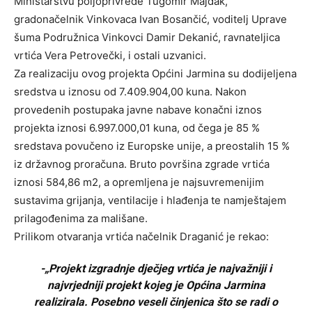
Ministarstvu poljoprivrede Tugomir Majdak,
gradonačelnik Vinkovaca Ivan Bosančić, voditelj Uprave
šuma Podružnica Vinkovci Damir Dekanić, ravnateljica
vrtića Vera Petrovečki, i ostali uzvanici.
Za realizaciju ovog projekta Općini Jarmina su dodijeljena
sredstva u iznosu od 7.409.904,00 kuna. Nakon
provedenih postupaka javne nabave konačni iznos
projekta iznosi 6.997.000,01 kuna, od čega je 85 %
sredstava povučeno iz Europske unije, a preostalih 15 %
iz državnog proračuna. Bruto površina zgrade vrtića
iznosi 584,86 m2, a opremljena je najsuvremenijim
sustavima grijanja, ventilacije i hlađenja te namještajem
prilagođenima za mališane.
Prilikom otvaranja vrtića načelnik Draganić je rekao:
-„Projekt izgradnje dječjeg vrtića je najvažniji i
najvrjedniji projekt kojeg je Općina Jarmina
realizirala. Posebno veseli činjenica što se radi o