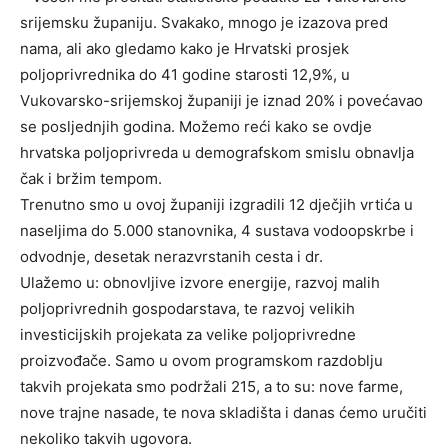
srijemsku županiju. Svakako, mnogo je izazova pred
nama, ali ako gledamo kako je Hrvatski prosjek
poljoprivrednika do 41 godine starosti 12,9%, u
Vukovarsko-srijemskoj županiji je iznad 20% i povećavao
se posljednjih godina. Možemo reći kako se ovdje
hrvatska poljoprivreda u demografskom smislu obnavlja
čak i bržim tempom.
Trenutno smo u ovoj županiji izgradili 12 dječjih vrtića u
naseljima do 5.000 stanovnika, 4 sustava vodoopskrbe i
odvodnje, desetak nerazvrstanih cesta i dr.
Ulažemo u: obnovljive izvore energije, razvoj malih
poljoprivrednih gospodarstava, te razvoj velikih
investicijskih projekata za velike poljoprivredne
proizvođače. Samo u ovom programskom razdoblju
takvih projekata smo podržali 215, a to su: nove farme,
nove trajne nasade, te nova skladišta i danas ćemo uručiti
nekoliko takvih ugovora.