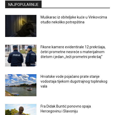
NAJPOPULARNIJE
Muškarac iz obiteljske kuće u Vinkovcima
otuđio nekoliko potrepština
Fiksne kamere evidentirale 12 prekršaja,
četiri prometne nesreće s materijalnom
štetom i jedan „teži prometni prekršaj“
Hrvatske vode pojačano prate stanje
vodostaja tijekom dugotrajnog toplinskog
vala
Fra Didak Buntić ponovno spaja
Hercegovinu i Slavoniju