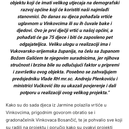
objektu koji će imati velikog utjecaja na demografski
razvoj općine koji će koristiti naši najmlađi
stanovnici. Do danas su djeca pohađala vrtiće
uglavnom u Vinkovcima ili su ih čuvale bake i
djedovi. Ovo je prvi dječji vrtić u našoj općini, a
pohađati će ga 75 djece i biti će zaposleno pet
odgajateljica. Veliku ulogu u realizaciji ima i
Vukovarsko-srijemska županija, na čelu sa županom
Božom Galićem te njegovim suradnicima, jer njihova
stručnost i brzina bile su odlučujući faktor u pripremi
i završetku ovog objekta. Posebno se zahvaljujem
predsjedniku Vlade RH mr.sc. Andreju Plenkoviću i
ministrici Vučković što su ukazali povjerenje i dali
potporu u realizaciji ovog velikog projekta.“
Kako su do sada djeca iz Jarmine polazila vrtiće u
Vinkovcima, prigodnim govorom obratio se i
gradonačelnik Vinkovaca Bosančić, te je pohvalio sve koji
su radili na projektu i poručio kako su ovakvi projekti