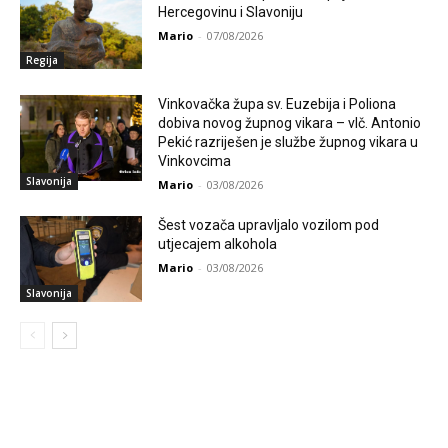
Hercegovinu i Slavoniju
Mario
-
07/08/2026
Regija
Vinkovačka župa sv. Euzebija i Poliona
dobiva novog župnog vikara – vlč. Antonio
Pekić razriješen je službe župnog vikara u
Vinkovcima
Slavonija
Mario
-
03/08/2026
Šest vozača upravljalo vozilom pod
utjecajem alkohola
Mario
-
03/08/2026
Slavonija