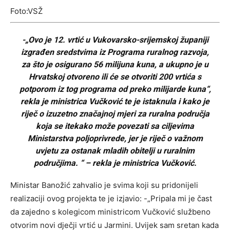
Foto:VSŽ
-„Ovo je 12. vrtić u Vukovarsko-srijemskoj županiji
izgrađen sredstvima iz Programa ruralnog razvoja,
za što je osigurano 56 milijuna kuna, a ukupno je u
Hrvatskoj otvoreno ili će se otvoriti 200 vrtića s
potporom iz tog programa od preko milijarde kuna“,
rekla je ministrica Vučković te je istaknula i kako je
riječ o izuzetno značajnoj mjeri za ruralna područja
koja se itekako može povezati sa ciljevima
Ministarstva poljoprivrede, jer je riječ o važnom
uvjetu za ostanak mladih obitelji u ruralnim
područjima. “ – rekla je ministrica Vučković.
Ministar Banožić zahvalio je svima koji su pridonijeli
realizaciji ovog projekta te je izjavio: -„Pripala mi je čast
da zajedno s kolegicom ministricom Vučković službeno
otvorim novi dječji vrtić u Jarmini. Uvijek sam sretan kada