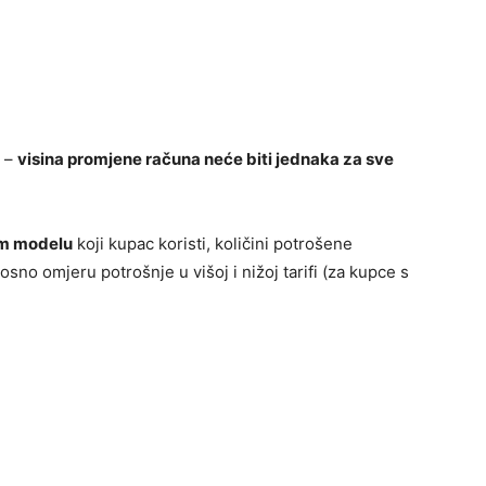
a –
visina promjene računa neće biti jednaka za sve
nom modelu
koji kupac koristi, količini potrošene
sno omjeru potrošnje u višoj i nižoj tarifi (za kupce s