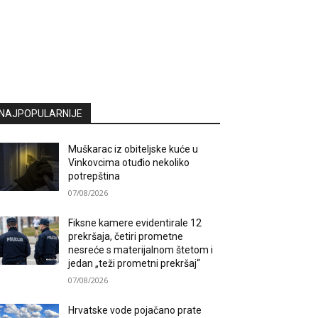
NAJPOPULARNIJE
Muškarac iz obiteljske kuće u
Vinkovcima otuđio nekoliko
potrepština
07/08/2026
Fiksne kamere evidentirale 12
prekršaja, četiri prometne
nesreće s materijalnom štetom i
jedan „teži prometni prekršaj“
07/08/2026
Hrvatske vode pojačano prate