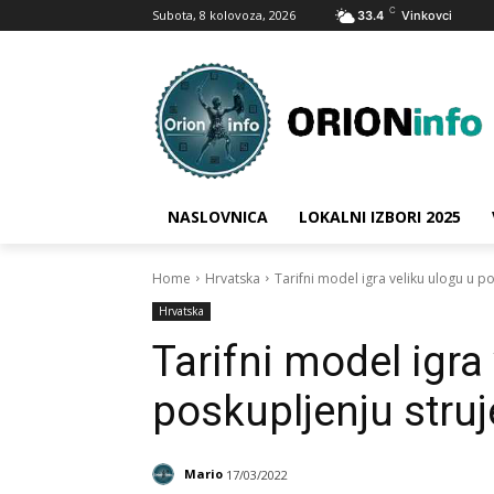
C
Subota, 8 kolovoza, 2026
33.4
Vinkovci
NASLOVNICA
LOKALNI IZBORI 2025
Home
Hrvatska
Tarifni model igra veliku ulogu u po
Hrvatska
Tarifni model igra
poskupljenju struj
Mario
17/03/2022