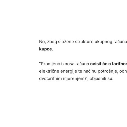
No, zbog složene strukture ukupnog račun
kupce
.
“Promjena iznosa računa
ovisit će o tarif
električne energije te načinu potrošnje, odno
dvotarifnim mjerenjem)”, objasnili su.