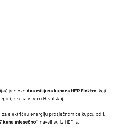
iječ je o oko
dva milijuna kupaca HEP Elektr
e
, koji
egorije kućanstvo u Hrvatskoj.
 za električnu energiju prosječnom će kupcu od 1.
27 kuna mjesečno
“, naveli su iz HEP-a.