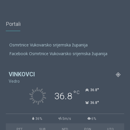
Portali
Osmrtnice Vukovarsko srijemska županija
Facebook Osmrtnice Vukovarsko srijemska županija
VINKOVCI
Vedro
°
36.8
°
C
36.8
°
36.8
36%
5m/s
6%
PET
SUB
NED
PON
UTO