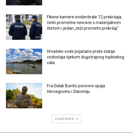
Fiksne kamere evidentirale 12 prekršaja,
četiri prometne nesreće s materijalnom
štetom i jedan „teži prometni prekršaj“
Hrvatske vode pojačano prate stanje
vodostaja tijekom dugotrajnog toplinskog
vala
Fra Didak Buntić ponovno spaja
Hercegovinu i Slavoniju
Load more