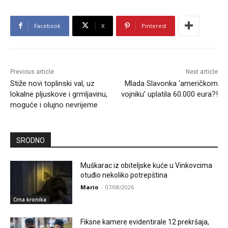
Facebook
X
Pinterest
Previous article
Next article
Stiže novi toplinski val, uz
Mlada Slavonka ‘američkom
lokalne pljuskove i grmljavinu,
vojniku’ uplatila 60.000 eura?!
moguće i olujno nevrijeme
SRODNO
Muškarac iz obiteljske kuće u Vinkovcima
otuđio nekoliko potrepština
Mario
-
07/08/2026
Crna kronika
Fiksne kamere evidentirale 12 prekršaja,