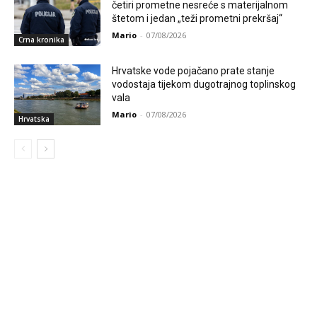
četiri prometne nesreće s materijalnom
štetom i jedan „teži prometni prekršaj“
Mario
-
07/08/2026
Crna kronika
Hrvatske vode pojačano prate stanje
vodostaja tijekom dugotrajnog toplinskog
vala
Mario
-
07/08/2026
Hrvatska