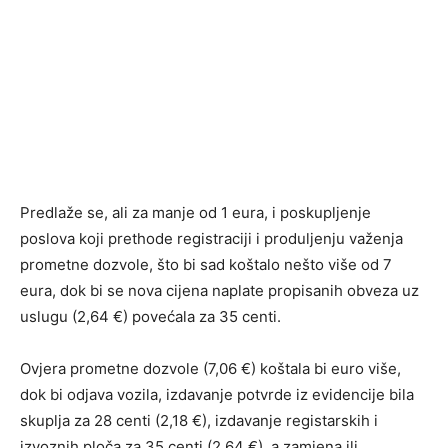
Predlaže se, ali za manje od 1 eura, i poskupljenje
poslova koji prethode registraciji i produljenju važenja
prometne dozvole, što bi sad koštalo nešto više od 7
eura, dok bi se nova cijena naplate propisanih obveza uz
uslugu (2,64 €) povećala za 35 centi.
Ovjera prometne dozvole (7,06 €) koštala bi euro više,
dok bi odjava vozila, izdavanje potvrde iz evidencije bila
skuplja za 28 centi (2,18 €), izdavanje registarskih i
izvoznih ploča za 35 centi (2,64 €), a zamjena ili