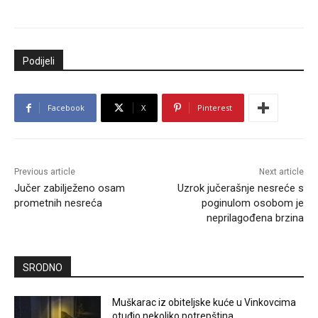
Podijeli
Facebook
X
Pinterest
Previous article
Next article
Jučer zabilježeno osam
Uzrok jučerašnje nesreće s
prometnih nesreća
poginulom osobom je
neprilagođena brzina
SRODNO
Muškarac iz obiteljske kuće u Vinkovcima
otuđio nekoliko potrepština