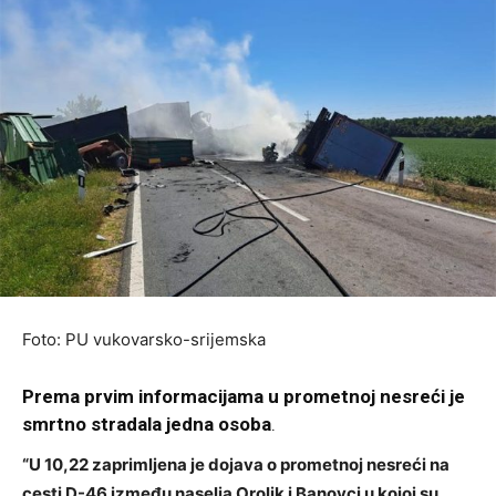
Foto: PU vukovarsko-srijemska
Prema prvim informacijama u prometnoj nesreći je
smrtno stradala jedna osoba
.
“U 10,22 zaprimljena je dojava o prometnoj nesreći na
cesti D-46 između naselja Orolik i Banovci u kojoj su