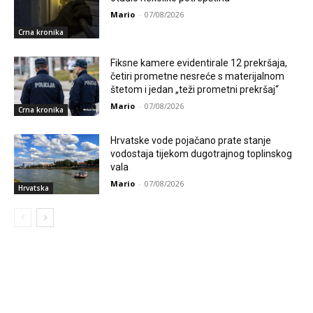
Mario
-
07/08/2026
Crna kronika
Fiksne kamere evidentirale 12 prekršaja,
četiri prometne nesreće s materijalnom
štetom i jedan „teži prometni prekršaj“
Mario
-
07/08/2026
Crna kronika
Hrvatske vode pojačano prate stanje
vodostaja tijekom dugotrajnog toplinskog
vala
Mario
-
07/08/2026
Hrvatska