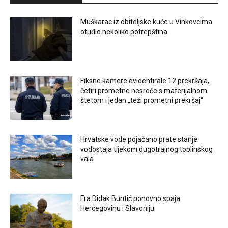
Muškarac iz obiteljske kuće u Vinkovcima
otuđio nekoliko potrepština
Fiksne kamere evidentirale 12 prekršaja,
četiri prometne nesreće s materijalnom
štetom i jedan „teži prometni prekršaj“
Hrvatske vode pojačano prate stanje
vodostaja tijekom dugotrajnog toplinskog
vala
Fra Didak Buntić ponovno spaja
Hercegovinu i Slavoniju