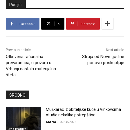
Podijeli
Facebook
X
Pinterest
Previous article
Next article
Otkrivena računalna
Struja od Nove godine
prevarantica, u požaru u
ponovo poskupljuje
Vrbanji nastala materijalna
šteta
SRODNO
Muškarac iz obiteljske kuće u Vinkovcima
otuđio nekoliko potrepština
Mario
-
07/08/2026
Crna kronika