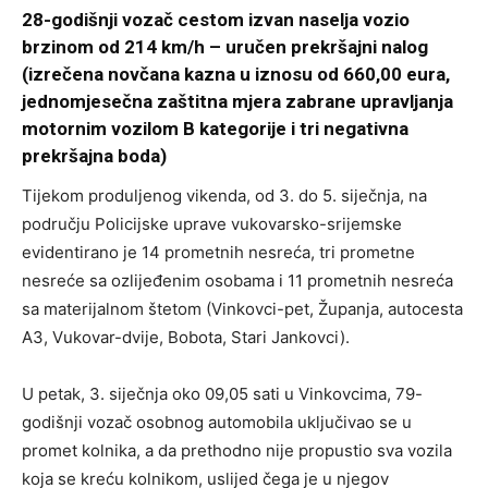
28-godišnji vozač cestom izvan naselja vozio
brzinom od 214 km/h – uručen prekršajni nalog
(izrečena novčana kazna u iznosu od 660,00 eura,
jednomjesečna zaštitna mjera zabrane upravljanja
motornim vozilom B kategorije i tri negativna
prekršajna boda)
Tijekom produljenog vikenda, od 3. do 5. siječnja, na
području Policijske uprave vukovarsko-srijemske
evidentirano je 14 prometnih nesreća, tri prometne
nesreće sa ozlijeđenim osobama i 11 prometnih nesreća
sa materijalnom štetom (Vinkovci-pet, Županja, autocesta
A3, Vukovar-dvije, Bobota, Stari Jankovci).
U petak, 3. siječnja oko 09,05 sati u Vinkovcima, 79-
godišnji vozač osobnog automobila uključivao se u
promet kolnika, a da prethodno nije propustio sva vozila
koja se kreću kolnikom, uslijed čega je u njegov