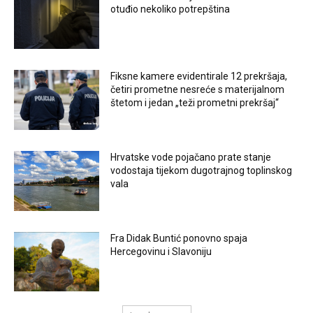
otuđio nekoliko potrepština
Fiksne kamere evidentirale 12 prekršaja,
četiri prometne nesreće s materijalnom
štetom i jedan „teži prometni prekršaj“
Hrvatske vode pojačano prate stanje
vodostaja tijekom dugotrajnog toplinskog
vala
Fra Didak Buntić ponovno spaja
Hercegovinu i Slavoniju