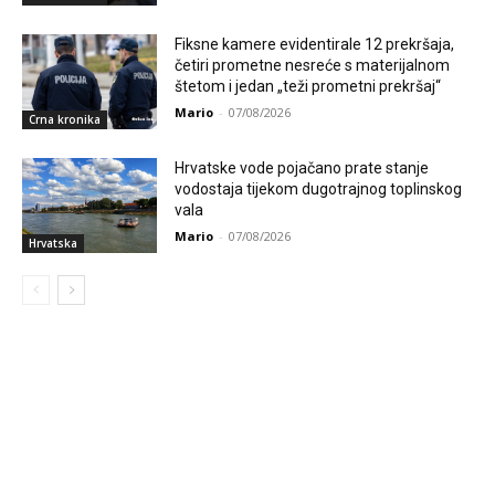
Fiksne kamere evidentirale 12 prekršaja,
četiri prometne nesreće s materijalnom
štetom i jedan „teži prometni prekršaj“
Mario
-
07/08/2026
Crna kronika
Hrvatske vode pojačano prate stanje
vodostaja tijekom dugotrajnog toplinskog
vala
Mario
-
07/08/2026
Hrvatska