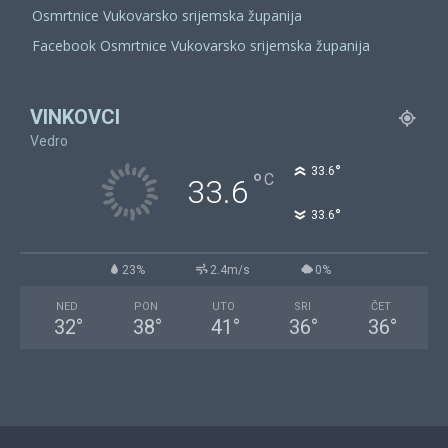
Osmrtnice Vukovarsko srijemska županija
Facebook Osmrtnice Vukovarsko srijemska županija
VINKOVCI
Vedro
°
33.6
°
C
33.6
°
33.6
23%
2.4m/s
0%
NED
PON
UTO
SRI
ČET
32
°
38
°
41
°
36
°
36
°