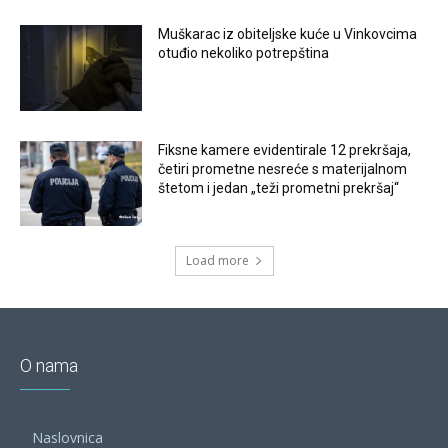
Muškarac iz obiteljske kuće u Vinkovcima
otuđio nekoliko potrepština
Fiksne kamere evidentirale 12 prekršaja,
četiri prometne nesreće s materijalnom
štetom i jedan „teži prometni prekršaj“
Load more
O nama
Naslovnica