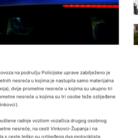
lovoza na području Policijske uprave zabilježeno je
tnih nesreća u kojima je nastupila samo materijalna
anja), dvije prometne nesreće u kojima su ukupno tri
rometne nesreće u kojima su tri osobe teže ozlijeđene
inkovci).
puštene radnje vozilom vozačica drugog osobnog
metne nesreće, na cesti Vinkovci-Županja i na
kla s ceste teško su ozlijeđena dva motociklista.