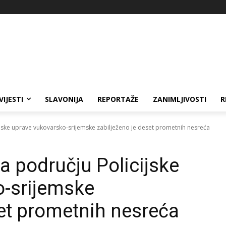
VIJESTI
SLAVONIJA
REPORTAŽE
ZANIMLJIVOSTI
R
ijske uprave vukovarsko-srijemske zabilježeno je deset prometnih nesreća
a području Policijske
o-srijemske
set prometnih nesreća