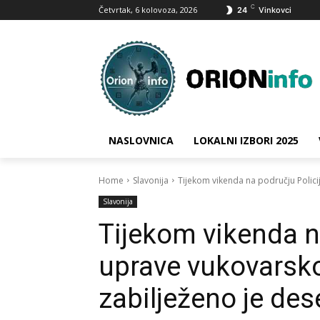
C
Četvrtak, 6 kolovoza, 2026
24
Vinkovci
NASLOVNICA
LOKALNI IZBORI 2025
Home
Slavonija
Tijekom vikenda na području Polic
Slavonija
Tijekom vikenda n
uprave vukovarsk
zabilježeno je de