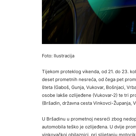
Foto: Ilustracija
Tijekom proteklog vikenda, od 21. do 23. ko
deset prometnih nesreća, od čega pet prome
šteta (Gaboš, Gunja, Vukovar, Bošnjaci, Vrb
osobe lakše ozlijeđene (Vukovar-2) te tri p
(Bršadin, državna cesta Vinkovci-Županja, V
U Bršadinu u prometnoj nesreći zbog nedo
automobila teško je ozlijeđena. U dvije pro
vinkovačkoj obilaznici, pri slijetanju motoci