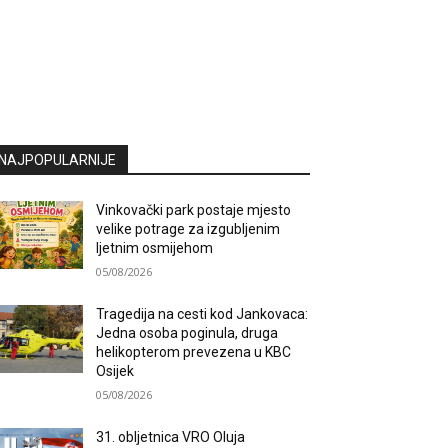
NAJPOPULARNIJE
Vinkovački park postaje mjesto
velike potrage za izgubljenim
ljetnim osmijehom
05/08/2026
Tragedija na cesti kod Jankovaca:
Jedna osoba poginula, druga
helikopterom prevezena u KBC
Osijek
05/08/2026
31. obljetnica VRO Oluja