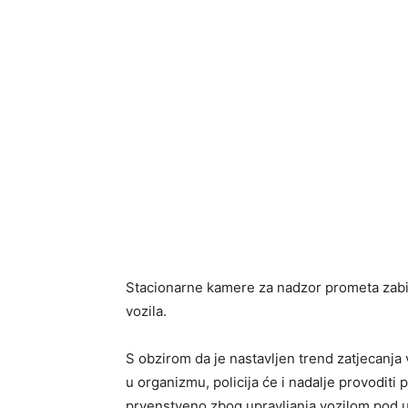
Stacionarne kamere za nadzor prometa zabil
vozila.
S obzirom da je nastavljen trend zatjecanja
u organizmu, policija će i nadalje provodit
prvenstveno zbog upravljanja vozilom pod u