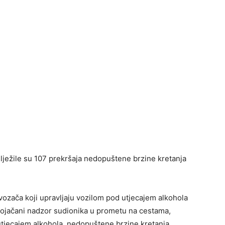
ježile su 107 prekršaja nedopuštene brzine kretanja
 vozača koji upravljaju vozilom pod utjecajem alkohola
i pojačani nadzor sudionika u prometu na cestama,
tjecajem alkohola, nedopuštene brzine kretanja,