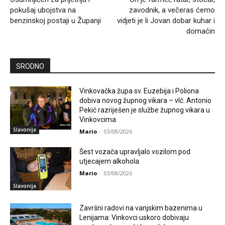
pokušaj ubojstva na
zavodnik, a večeras ćemo
benzinskoj postaji u Županji
vidjeti je li Jovan dobar kuhar i
domaćin
SRODNO
Vinkovačka župa sv. Euzebija i Poliona
dobiva novog župnog vikara – vlč. Antonio
Pekić razriješen je službe župnog vikara u
Vinkovcima
Slavonija
Mario
-
03/08/2026
Šest vozača upravljalo vozilom pod
utjecajem alkohola
Mario
-
03/08/2026
Slavonija
Završni radovi na vanjskim bazenima u
Lenijama: Vinkovci uskoro dobivaju