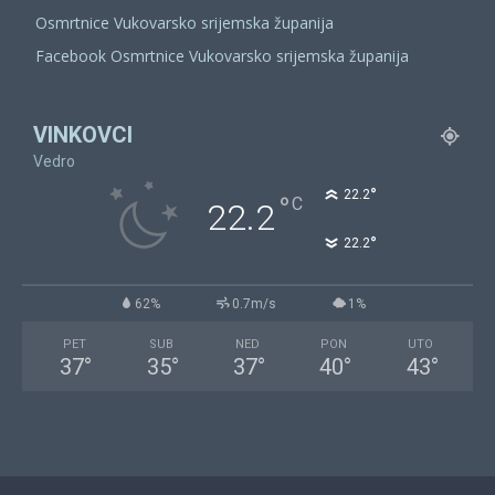
Osmrtnice Vukovarsko srijemska županija
Facebook Osmrtnice Vukovarsko srijemska županija
VINKOVCI
Vedro
°
22.2
°
C
22.2
°
22.2
62%
0.7m/s
1%
PET
SUB
NED
PON
UTO
37
°
35
°
37
°
40
°
43
°