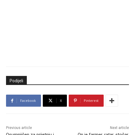
Podijeli
Facebook
X
Pinterest
Previous article
Next article
Osumnjičen za prijetnju i
On je farmer, ratar, stočar,