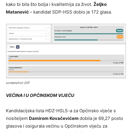
kako bi bila što bolja i kvalitetnija za život.
Željko
Matanović
– kandidat SDP-HSS dobio je 172 glasa.
screenshot-DIP
VEĆINA I U OPĆINSKOM VIJEĆU
Kandidacijska lista HDZ-HSLS-a za Općinsko vijeće s
nositeljem
Damirom Kovačevićem
dobila je 69,27 posto
glasova i osigurala većinu u Opći͏nskom vijeću za