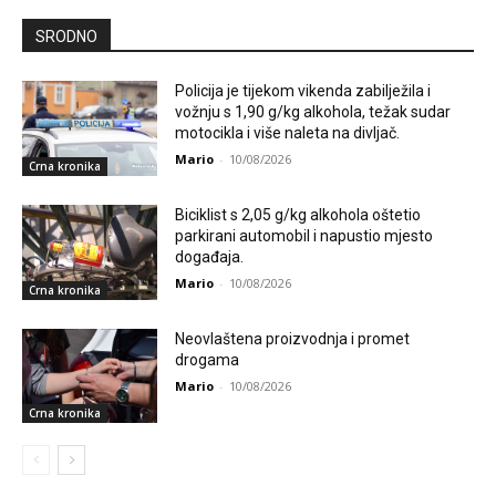
SRODNO
Policija je tijekom vikenda zabilježila i
vožnju s 1,90 g/kg alkohola, težak sudar
motocikla i više naleta na divljač.
Mario
-
10/08/2026
Crna kronika
Biciklist s 2,05 g/kg alkohola oštetio
parkirani automobil i napustio mjesto
događaja.
Mario
-
10/08/2026
Crna kronika
Neovlaštena proizvodnja i promet
drogama
Mario
-
10/08/2026
Crna kronika