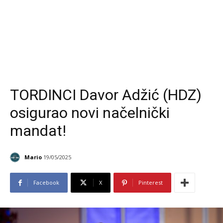
TORDINCI Davor Adžić (HDZ)
osigurao novi načelnički
mandat!
Mario
19/05/2025
Facebook
X
Pinterest