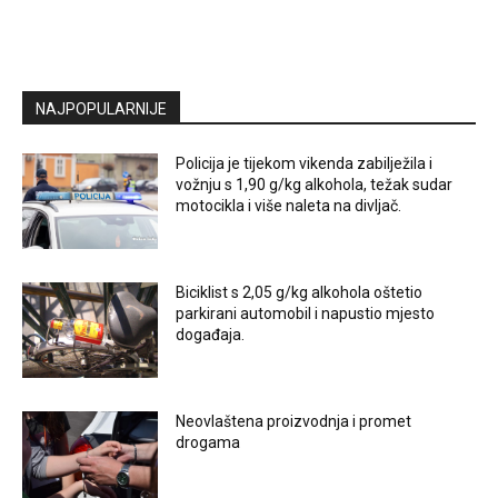
NAJPOPULARNIJE
Policija je tijekom vikenda zabilježila i
vožnju s 1,90 g/kg alkohola, težak sudar
motocikla i više naleta na divljač.
Biciklist s 2,05 g/kg alkohola oštetio
parkirani automobil i napustio mjesto
događaja.
Neovlaštena proizvodnja i promet
drogama