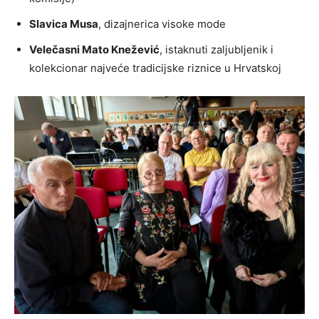
Slavica Musa
, dizajnerica visoke mode
Velečasni Mato Knežević
, istaknuti zaljubljenik i
kolekcionar najveće tradicijske riznice u Hrvatskoj