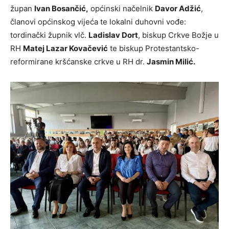
župan
Ivan Bosančić,
općinski načelnik
Davor Adžić
,
članovi općinskog vijeća te lokalni duhovni vođe:
tordinački župnik vlč.
Ladislav Dort
, biskup Crkve Božje u
RH
Matej Lazar Kovačević
te biskup Protestantsko-
reformirane kršćanske crkve u RH dr.
Jasmin Milić.