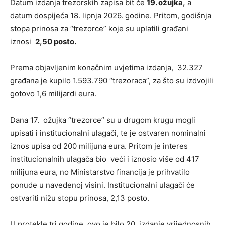
Datum izdanja trezorskih zapisa bit će
19. ožujka,
a
datum dospijeća 18. lipnja 2026. godine. Pritom, godišnja
stopa prinosa za “trezorce” koje su uplatili građani
iznosi
2,50 posto.
Prema objavljenim konačnim uvjetima izdanja, 32.327
građana je kupilo 1.593.790 “trezoraca”, za što su izdvojili
gotovo 1,6 milijardi eura.
Dana 17. ožujka “trezorce” su u drugom krugu mogli
upisati i institucionalni ulagači, te je ostvaren nominalni
iznos upisa od 200 milijuna eura. Pritom je interes
institucionalnih ulagača bio veći i iznosio više od 417
milijuna eura, no Ministarstvo financija je prihvatilo
ponude u navedenoj visini. Institucionalni ulagači će
ostvariti nižu stopu prinosa, 2,13 posto.
U protekle tri godine, ovo je bilo 20. izdanje vrijednosnih