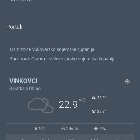
Portali
Osmrtnice Vukovarsko srijemska županija
Facebook Osmrtnice Vukovarsko srijemska županija
VINKOVCI
Raštrkani Oblaci
°
22.9
°
C
22.9
°
22.9
75%
2.4m/s
49%