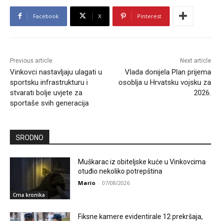
Facebook
X
Pinterest
Previous article
Next article
Vinkovci nastavljaju ulagati u
Vlada donijela Plan prijema
sportsku infrastrukturu i
osoblja u Hrvatsku vojsku za
stvarati bolje uvjete za
2026.
sportaše svih generacija
SRODNO
Muškarac iz obiteljske kuće u Vinkovcima
otuđio nekoliko potrepština
Mario
-
07/08/2026
Crna kronika
Fiksne kamere evidentirale 12 prekršaja,