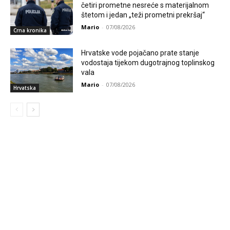
četiri prometne nesreće s materijalnom
štetom i jedan „teži prometni prekršaj“
Mario
-
07/08/2026
Crna kronika
Hrvatske vode pojačano prate stanje
vodostaja tijekom dugotrajnog toplinskog
vala
Mario
-
07/08/2026
Hrvatska