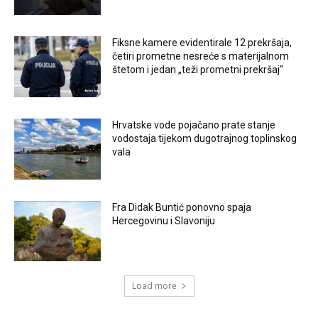
Fiksne kamere evidentirale 12 prekršaja,
četiri prometne nesreće s materijalnom
štetom i jedan „teži prometni prekršaj“
Hrvatske vode pojačano prate stanje
vodostaja tijekom dugotrajnog toplinskog
vala
Fra Didak Buntić ponovno spaja
Hercegovinu i Slavoniju
Load more