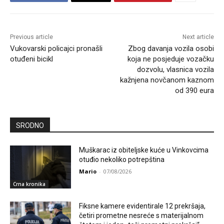
Previous article
Next article
Vukovarski policajci pronašli
Zbog davanja vozila osobi
otuđeni bicikl
koja ne posjeduje vozačku
dozvolu, vlasnica vozila
kažnjena novčanom kaznom
od 390 eura
SRODNO
Muškarac iz obiteljske kuće u Vinkovcima
otuđio nekoliko potrepština
Mario
-
07/08/2026
Crna kronika
Fiksne kamere evidentirale 12 prekršaja,
četiri prometne nesreće s materijalnom