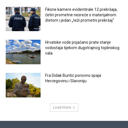
Fiksne kamere evidentirale 12 prekršaja,
četiri prometne nesreće s materijalnom
štetom i jedan „teži prometni prekršaj“
Hrvatske vode pojačano prate stanje
vodostaja tijekom dugotrajnog toplinskog
vala
Fra Didak Buntić ponovno spaja
Hercegovinu i Slavoniju
Load more