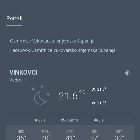
Portali
Osmrtnice Vukovarsko srijemska županija
Facebook Osmrtnice Vukovarsko srijemska županija
VINKOVCI
Vedro
°
21.6
°
C
21.6
°
21.6
63%
0.6m/s
3%
NED
PON
UTO
SRI
ČET
35
°
40
°
41
°
37
°
33
°