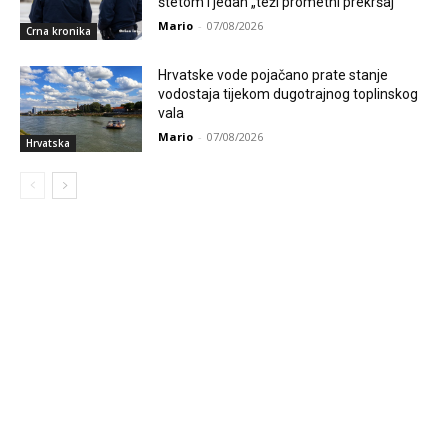
štetom i jedan „teži prometni prekršaj“
Mario
-
07/08/2026
Crna kronika
Hrvatske vode pojačano prate stanje
vodostaja tijekom dugotrajnog toplinskog
vala
Mario
-
07/08/2026
Hrvatska