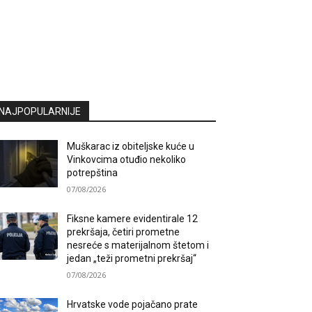
NAJPOPULARNIJE
Muškarac iz obiteljske kuće u
Vinkovcima otuđio nekoliko
potrepština
07/08/2026
Fiksne kamere evidentirale 12
prekršaja, četiri prometne
nesreće s materijalnom štetom i
jedan „teži prometni prekršaj“
07/08/2026
Hrvatske vode pojačano prate