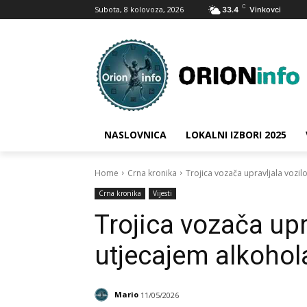
C
Subota, 8 kolovoza, 2026
33.4
Vinkovci
NASLOVNICA
LOKALNI IZBORI 2025
Home
Crna kronika
Trojica vozača upravljala vozi
Crna kronika
Vijesti
Trojica vozača upr
utjecajem alkohol
Mario
11/05/2026