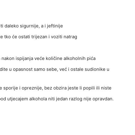
ti daleko sigurnije, a i jeftinije
 tko će ostati trijezan i voziti natrag
 nakon ispijanja veće količine alkoholnih pića
ite u opasnost samo sebe, već i ostale sudionike u
porije i opreznije, bez obzira jeste li popili ili niste
od utjecajem alkohola niti jedan razlog nije opravdan.