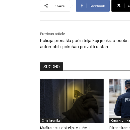
Facebook
X
Share
Previous article
Policija pronašla počinitelja koji je ukrao osobni
automobil i pokušao provaliti u stan
SRODNO
Crna kronika
Crna kronika
Muškarac iz obiteljske kuće u
Fiksne kamer