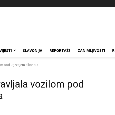
VIJESTI
SLAVONIJA
REPORTAŽE
ZANIMLJIVOSTI
R
lom pod utjecajem alkohola
avljala vozilom pod
a