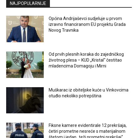
NAJPOPULARNIJE
Općina Andrijaševci sudjeluje u prvom
izravno financiranom EU projektu Grada
Novog Travnika
Od prvih plesnih koraka do zajedničkog
životnog plesa – KUD „Kristal“ čestitao
mladencima Domagoju i Mirni
Muškarac iz obiteljske kuće u Vinkovcima
otuđio nekoliko potrepština
Fiksne kamere evidentirale 12 prekršaja,
četiri prometne nesreće s materijalnom
štetom i jedan „teži prometni prekršaj“