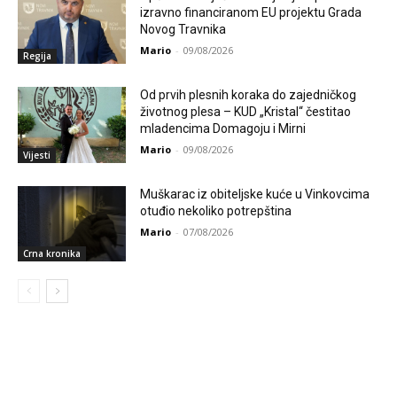
izravno financiranom EU projektu Grada
Novog Travnika
Mario
-
09/08/2026
Regija
Od prvih plesnih koraka do zajedničkog
životnog plesa – KUD „Kristal“ čestitao
mladencima Domagoju i Mirni
Mario
-
09/08/2026
Vijesti
Muškarac iz obiteljske kuće u Vinkovcima
otuđio nekoliko potrepština
Mario
-
07/08/2026
Crna kronika