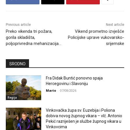
Previous article
Next article
Preko vikenda tri požara,
Vikend prometno izvješće
gorila skladišta,
Policijske uprave vukovarsko-
poljoprivredna mehanizacija…
srijemske
SRODNO
Fra Didak Buntić ponovno spaja
Hercegovinu i Slavoniju
Mario
-
07/08/2026
Regija
Vinkovačka župa sv. Euzebija i Poliona
dobiva novog župnog vikara – vlč. Antonio
Pekić razriješen je službe župnog vikara u
Vinkovcima