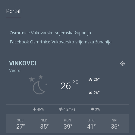
Portali
Osmrtnice Vukovarsko srijemska županija
Facebook Osmrtnice Vukovarsko srijemska županija
VINKOVCI
Vedro
°
26
°
C
26
°
26
46%
4.2m/s
3%
SUB
NED
PON
UTO
SRI
27
°
35
°
39
°
41
°
36
°