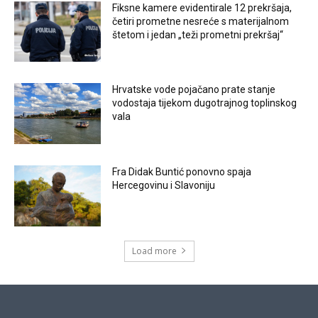
Fiksne kamere evidentirale 12 prekršaja,
četiri prometne nesreće s materijalnom
štetom i jedan „teži prometni prekršaj“
Hrvatske vode pojačano prate stanje
vodostaja tijekom dugotrajnog toplinskog
vala
Fra Didak Buntić ponovno spaja
Hercegovinu i Slavoniju
Load more