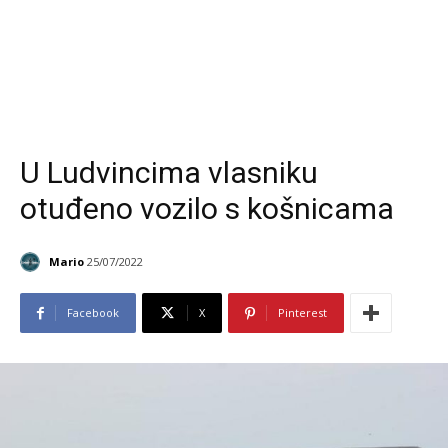
U Ludvincima vlasniku
otuđeno vozilo s košnicama
Mario
25/07/2022
Facebook
X
Pinterest