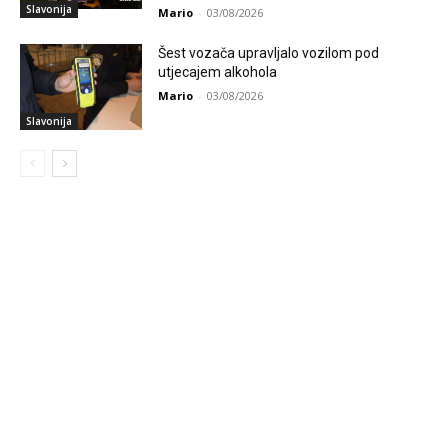
Slavonija
Mario
-
03/08/2026
Šest vozača upravljalo vozilom pod
utjecajem alkohola
Mario
-
03/08/2026
Slavonija